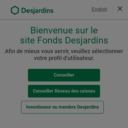
Aller
Nous joindre
English
au
Ferm
contenu
principal
Bienvenue sur le
Veuillez
choisir
site Fonds Desjardins
Choisir l’investissement
votre
responsable
profil
Afin de mieux vous servir, veuillez sélectionner
,
votre profil d’utilisateur.
conseiller,
conseiller-
Conseiller
caisse
ou
investisseur.
Conseiller Réseau des caisses
Pour
naviguer
Investisseur ou membre Desjardins
dans
cette
fenêtre