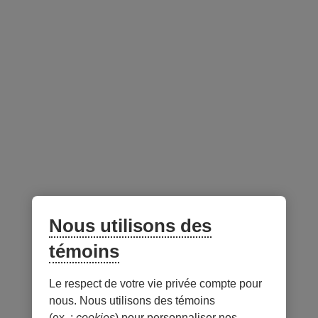
Outils et accompagnement
Équipez-vous pour affiner votre expertise et
optimiser votre pratique.
Publications légales et financières
Retrouvez les divers documents légaux,
rapports, politiques et publications en lien avec
les règlementations et la législation financière.
Nous utilisons des
témoins
Le respect de votre vie privée compte pour
Notes
nous. Nous utilisons des témoins
(ex. :
cookies
) pour personnaliser nos