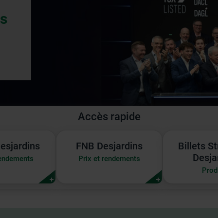
fs
n.
Accès rapide
FNB
Billets
esjardins
FNB Desjardins
Billets S
ins
Desjardins
Structur
Desja
rendements
Prix et rendements
|
Desjardi
Prod
Prix
et
ents
rendements