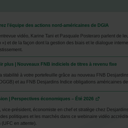
ez l’équipe des actions nord-américaines de DGIA
entrevue vidéo, Karine Tani et Pasquale Posteraro parlent de l
 »)
et de la façon dont la gestion des biais et le dialogue inter
estissement.
r plus | Nouveaux FNB indiciels de titres à revenu fixe
a stabilité à votre portefeuille grâce au nouveau FNB Desjardi
DGGB) et au FNB Desjardins Indice obligations américaines de 
sion | Perspectives économiques – Été 2026
 vice-président, économiste en chef et stratège chez Desjardin
n des politiques et les marchés dans ce webinaire vidéo accrédité
 (UFC en attente).