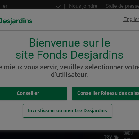
Aller
Nous joindre
Salle de press
au
contenu
Englis
principal
Bienvenue sur le
FNB
Billets structurés
Desjardins
Desjardins
site Fonds Desjardins
e mieux vous servir, veuillez sélectionner votre
d’utilisateur.
,
-
 Desjardins
Conseiller
Conseiller Réseau des cais
eur.
Investisseur ou membre Desjardins