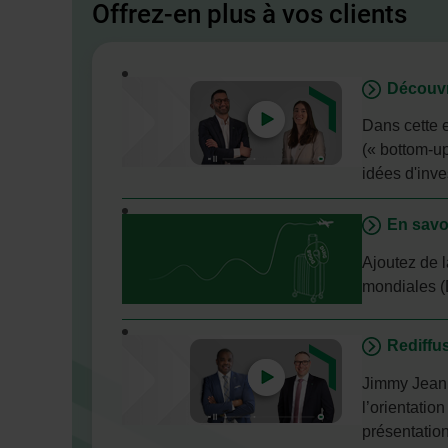
Offrez-en plus à vos clients
- Cet
Découvr
hyperlien
s'ouvrira
Dans cette 
dans
(« bottom-up
une
idées d'inv
nouvelle
fenêtre.
En savoi
Ajoutez de l
mondiales (
- Lien
Rediffu
externe.
Cet
Jimmy Jean,
hyperlien
l’orientatio
s'ouvrira
présentation