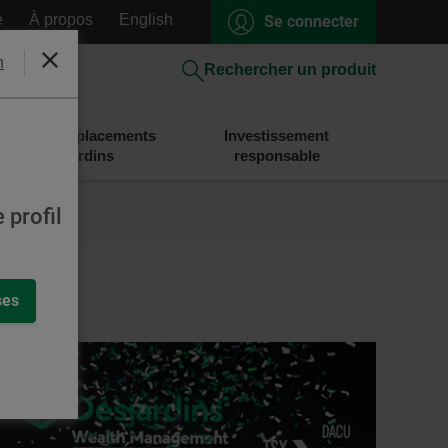
e
À propos
English
Se connecter
h
Fermer
Rechercher un produit
Épargne et placements
Investissement
Desjardins
responsable
 profil
ses