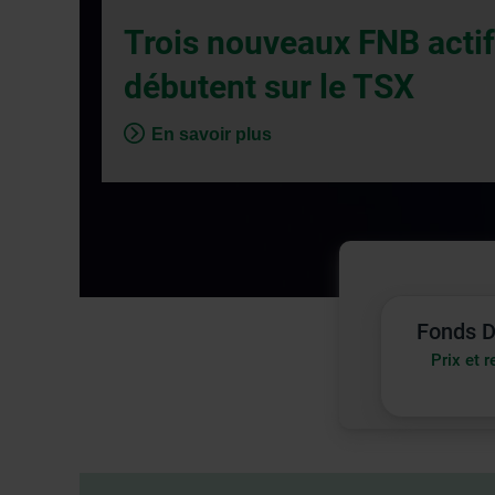
fenêtre
Trois nouveaux FNB acti
de
dialogue
débutent sur le TSX
veuillez
n’utiliser
En savoir plus
que
la
touche
Tabulatio
Fonds
Fonds D
Desjard
Prix et 
|
Prix
et
rendem