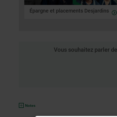
Épargne et placements Desjardins
Vous souhaitez parler de
Notes