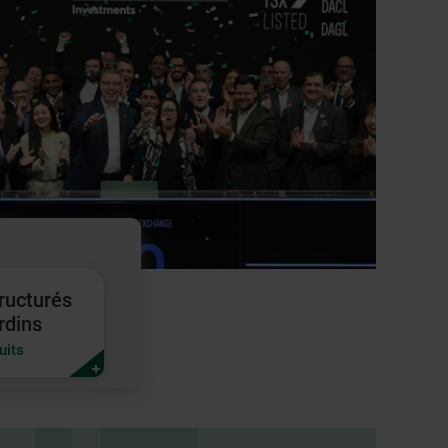
tructurés
és
rdins
ns
uits