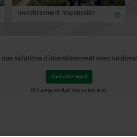
Investissement responsable
 nos solutions d’investissement avec un direc
Contactez-nous!
(À l’usage exclusif des conseillers)