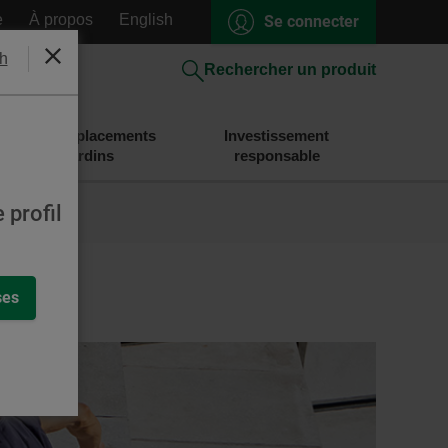
e
À propos
English
Se connecter
h
Fermer
Rechercher un produit
Épargne et placements
Investissement
Desjardins
responsable
 profil
ses