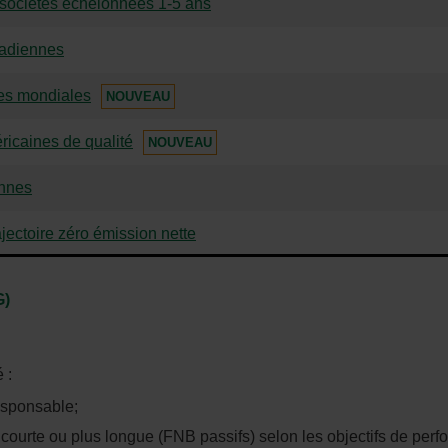
 sociétés échelonnées 1-5 ans
nadiennes
les mondiales
NOUVEAU
ricaines de qualité
NOUVEAU
ennes
ajectoire zéro émission nette
-
G)
Cet
hyperlien
s'ouvrira
 :
dans
esponsable;
une
courte ou plus longue (FNB passifs) selon les objectifs de perfo
nouvelle