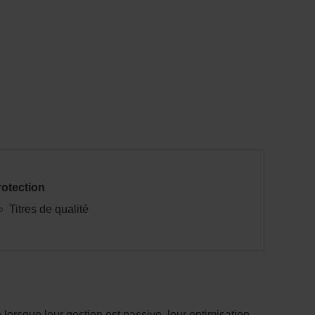
rotection
Titres de qualité
orsque leur gestion est passive, leur optimisation