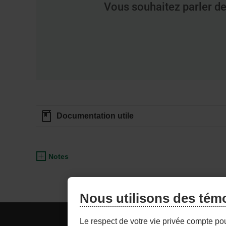
Vous souhaitez parler de
Documentation utile
Notes
Nous utilisons des tém
ACCÈS CONSEILLER
NOU
Le respect de votre vie privée compte po