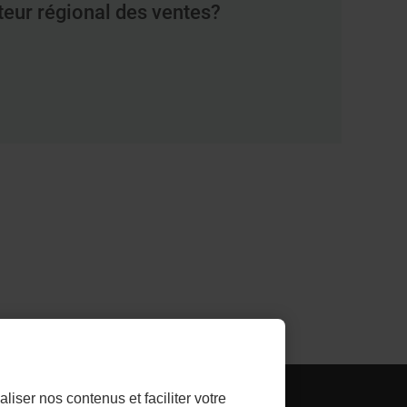
teur régional des ventes?
- LIEN
LTHLINK INVESTISSEUR
liser nos contenus et faciliter votre