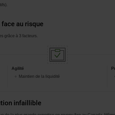
ifs).
fenêtre.
 face au risque
s grâce à 3 facteurs.
Agilité
P
Maintien de la liquidité
ion infaillible
ue de la plus grande expertise en revenu fixe au Canada. Même l