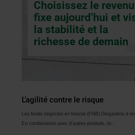
Choisissez le revenu
fenêtre
de
fixe aujourd’hui et vi
dialogue
la stabilité et la
veuillez
n’utiliser
richesse de demain
que
la
touche
Tabulatio
L'agilité contre le risque
Les fonds négociés en bourse (FNB) Desjardins à revenu
En combinaison avec d'autres produits, ils :