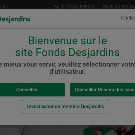
Aller
Nous joindre
Salle de press
au
contenu
Englis
principal
Bienvenue sur le
FNB
Billets structurés
Desjardins
Desjardins
site Fonds Desjardins
esjardins à revenu fixe
e mieux vous servir, veuillez sélectionner votre
d’utilisateur.
,
-
u fixe
Conseiller
Conseiller Réseau des cais
eur.
Investisseur ou membre Desjardins