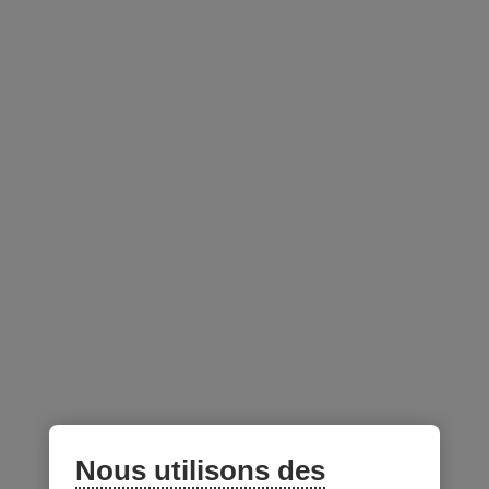
2026
CSF : 1,00 disponible jusqu'au 23 septembre 2026
OCRCVM : 0,75 disponible jusqu'au 31 décembre
2025
ACFM : 0,75 disponible jusqu'au 23 septembre 2026
Accédez au webinaire
Vous souhaitez parler de nos solutions
d’investissement avec un directeur
régional des ventes?
Contactez-nous!
Nous utilisons des