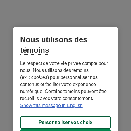
SociéTerre Actions des marchés
A
émergents
FNB Marchés neutres
A
Infrastructures mondiales
A
Nous utilisons des
témoins
Le respect de votre vie privée compte pour
Notes
nous. Nous utilisons des témoins
(ex. :
cookies
) pour personnaliser nos
contenus et faciliter votre expérience
numérique. Certains témoins peuvent être
recueillis avec votre consentement.
- Lien
- Lien
Sécurité
Conditions d'utilisation et notes légales
Show this message in English
externe
externe
- Lien
Confidentialité
Personnaliser les témoins
au
au
externe
MD
DESJARDINS
, les marques de commerce comprenant le mot
site.
site.
Personnaliser vos choix
au
Desjardins et
Cet
Cet
site.
leurs logos sont des marques de commerce de la Fédération des