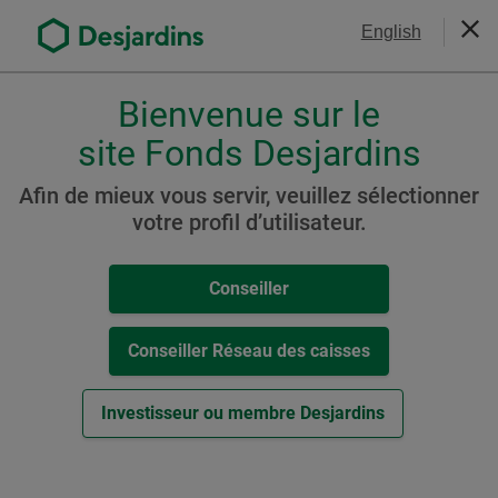
Aller
Nous joindre
English
au
Ferm
contenu
principal
Bienvenue sur le
Veuillez
choisir
site Fonds Desjardins
votre
Fonds - Prix et rendements
profil
Afin de mieux vous servir, veuillez sélectionner
,
votre profil d’utilisateur.
conseiller,
Filtrez votre recherche
conseiller-
Conseiller
caisse
Tout réinitialiser
ou
investisseur.
Conseiller Réseau des caisses
Pour
naviguer
Télécharger le fichier CSV
Investisseur ou membre Desjardins
dans
cette
Prix journalier
Documents
Court terme
Long ter
fenêtre