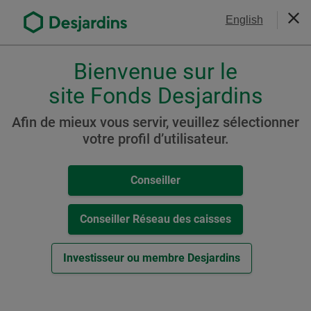
Aller
Nous joindre
English
au
Ferm
contenu
principal
Bienvenue sur le
Veuillez
choisir
site Fonds Desjardins
Portefeuilles Desjardins
votre
profil
Afin de mieux vous servir, veuillez sélectionner
,
votre profil d’utilisateur.
conseiller,
conseiller-
Conseiller
caisse
ou
investisseur.
Conseiller Réseau des caisses
Pour
naviguer
Investisseur ou membre Desjardins
dans
cette
fenêtre