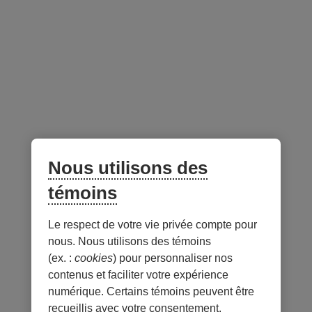
Fondée en 1998
Découvrez les gens derrière les résultats.
Nous utilisons des
Documents utiles
témoins
Le respect de votre vie privée compte pour
Notes
nous. Nous utilisons des témoins
(ex. :
cookies
) pour personnaliser nos
contenus et faciliter votre expérience
numérique. Certains témoins peuvent être
recueillis avec votre consentement.