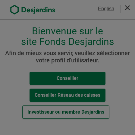
Aller
Nous joindre
English
au
Ferm
contenu
principal
Bienvenue sur le
Veuillez
choisir
site Fonds Desjardins
Documents de vente et
votre
profil
marketing
Afin de mieux vous servir, veuillez sélectionner
,
votre profil d’utilisateur.
conseiller,
Téléchargement des PDF
conseiller-
Conseiller
caisse
Individuel
En lot
ou
investisseur.
Conseiller Réseau des caisses
Pour
naviguer
Documentation - Billets s
Investisseur ou membre Desjardins
Documentation générale
dans
tructurés
cette
fenêtre