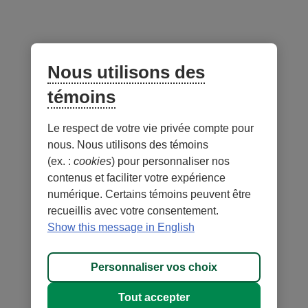
protégé (version imprimable)
Politique d'investissement
responsable – Produits structurés
Nous utilisons des
témoins
Le respect de votre vie privée compte pour
Liens utiles
nous. Nous utilisons des témoins
(ex. :
cookies
) pour personnaliser nos
contenus et faciliter votre expérience
numérique. Certains témoins peuvent être
recueillis avec votre consentement.
- Lien
- Lien
Sécurité
Conditions d'utilisation et notes légales
Show this message in English
externe
externe
- Lien
Confidentialité
Personnaliser les témoins
au
au
externe
MD
DESJARDINS
, les marques de commerce comprenant le mot
site.
site.
Personnaliser vos choix
au
Desjardins et
Cet
Cet
site.
leurs logos sont des marques de commerce de la Fédération des
hyperlien
hyperlien
Tout accepter
Cet
caisses Desjardins du Québec employées sous licence.