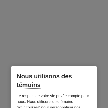
Yacine Jaa
M.Sc, CFA, FRM
Nous utilisons des
Gestionnaire de portefeuille
témoins
Le respect de votre vie privée compte pour
nous. Nous utilisons des témoins
(ex. :
cookies
) pour personnaliser nos