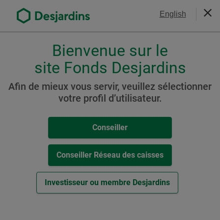
Aller
Nous joindre
English
au
Ferm
contenu
principal
Bienvenue sur le
Veuillez
choisir
site Fonds Desjardins
Nos gestionnaires de
votre
profil
portefeuille
Afin de mieux vous servir, veuillez sélectionner
,
votre profil d’utilisateur.
conseiller,
conseiller-
Conseiller
caisse
ou
investisseur.
Conseiller Réseau des caisses
Pour
naviguer
Investisseur ou membre Desjardins
dans
cette
fenêtre