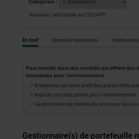
Catégories :
fenêtre
avoir
de
sélectionné
Nouveau : admissible au CELIAPP
dialogue
une
veuillez
série
n’utiliser
ou
En bref
Données financières
Publications
que
catégorie,
la
appuyez
touche
sur
Tabulatio
la
Pour investir dans des sociétés qui offrent des 
touche
innovantes pour l’environnement
«
Entreprises qui tirent profit des grands défis pla
entrée
Impacts concrets positifs pour l’environnement
»
pour
Gestionnaires de portefeuille reconnus dans l
modifier
les
données
des
Gestionnaire(s) de portefeuille