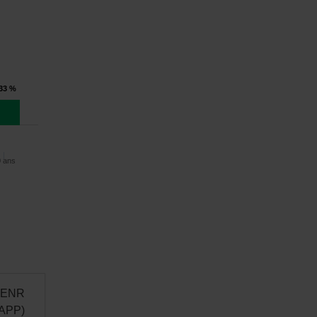
,33 %
0 ans
t ENR
IAPP)