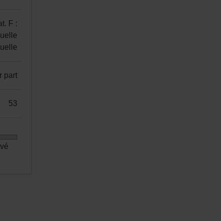
t. F :
uelle
nuelle
r part
53
evé