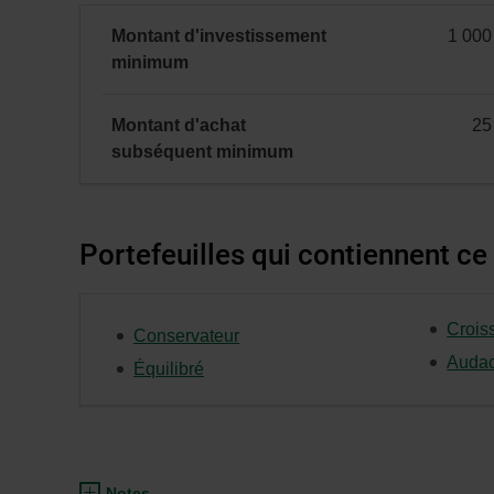
petite
capitalisation
Montant d'investissement
1 000
(rendement
minimal
minimum
global)
Montant d'achat
25
minimal
subséquent
minimum
Portefeuilles qui contiennent ce
Crois
Conservateur
Audac
Équilibré
Notes