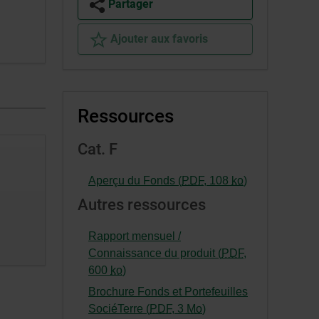
Partager
Ajouter aux favoris
Ressources
Cat. F
-
Aperçu du Fonds (
PDF
,
108
ko
)
Cet
Autres ressources
hyperlien
s’ouvrira
Rapport mensuel /
dans
Connaissance du produit (
PDF
,
une
-
600
ko
)
nouvelle
Cet
Brochure Fonds et Portefeuilles
fenêtre.
hyperlien
-
SociéTerre (
PDF
,
3
Mo
)