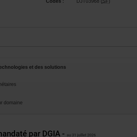
Codes :
DJT03968 (
SF
)
n.
technologies et des solutions
nétaires
eur domaine
 mandaté par
DGIA
-
au 31 juillet 2026