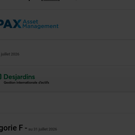
 juillet 2026
e
ne
vre
elle
gorie F -
au 31 juillet 2026
re.