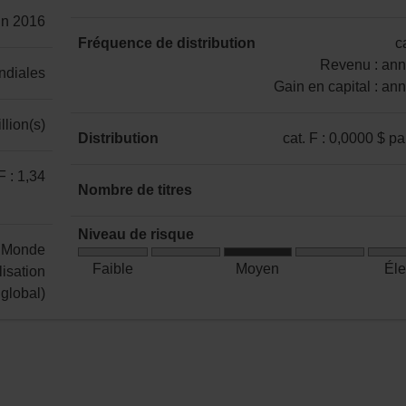
catégorie
uin 2016
F
Fréquence de distribution
ca
:
Revenu : ann
ndiales
NON
Gain en capital : an
ENR
catégorie
llion(s)
et
F
Distribution
cat. F : 0,0000 $ pa
ENR
:
catégorie
(incluant
F : 1,34
Revenu
F
Nombre de titres
le
:
:
CELIAPP)
53
annuelle
0,0000 $
Niveau de risque
Gain
I Monde
par
Risque
en
Faible
Moyen
Él
lisation
part
moyen
capital
global)
:
annuelle