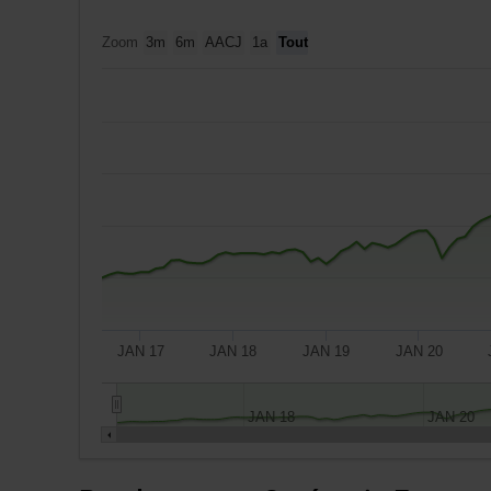
Zoom
3m
6m
AACJ
1a
Tout
JAN 17
JAN 18
JAN 19
JAN 20
JAN 18
JAN 20
Un