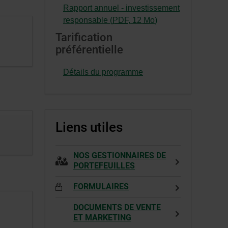
s’ouvrira
Cet
Rapport annuel - investissement
dans
hyperlien
-
responsable (
PDF
,
12
Mo
)
une
s’ouvrira
Cet
Tarification
nouvelle
dans
hyperlien
préférentielle
fenêtre.
une
s’ouvrira
nouvelle
dans
Détails du programme
fenêtre.
une
nouvelle
fenêtre.
Liens utiles
NOS GESTIONNAIRES DE
PORTEFEUILLES
FORMULAIRES
DOCUMENTS DE VENTE
ET MARKETING