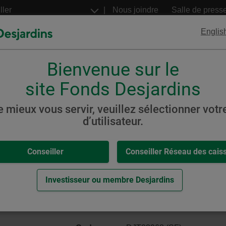
Aller
Nous joindre
Salle de press
au
contenu
Englis
principal
Bienvenue sur le
FNB
Billets structurés
Desjardins
Desjardins
site Fonds Desjardins
s propres
e mieux vous servir, veuillez sélectionner votre
d’utilisateur.
,
-
nternationales
Conseiller
Conseiller Réseau des cais
Terre Technologies propres
eur.
Investisseur ou membre Desjardins