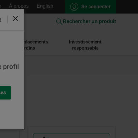
e
À propos
English
Se connecter
h
Fermer
Rechercher un produit
Épargne et placements
Investissement
Desjardins
responsable
 profil
ses