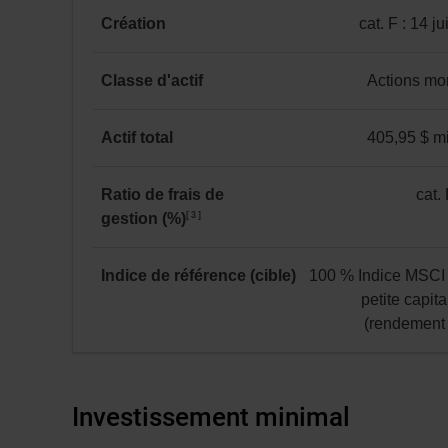
-
24 404 $
de
Création
cat. F : 14 j
Catégorie F
au
PME
catégorie
au 31 juillet 2026
31 juillet 2026.
mondiales
F
Classe d'actif
Actions mo
*
:
Actions
14 juin 2016
mondiales
Actif total
405,95 $ mi
405,95 $ million(s)
Ratio de frais de
cat. 
3
gestion (%)
catégorie
F
:
Indice de référence (cible)
100 % Indice MSC
1,34
petite capita
(rendement 
100 %
Indice
MSCI
Investissement minimal
Monde