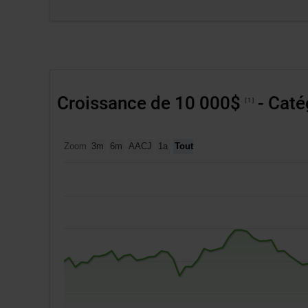
au
site.
S’ou
dans
une
nouv
Croissance de 10 000$
- Caté
1
fenêt
Zoom
3m
6m
AACJ
1a
Tout