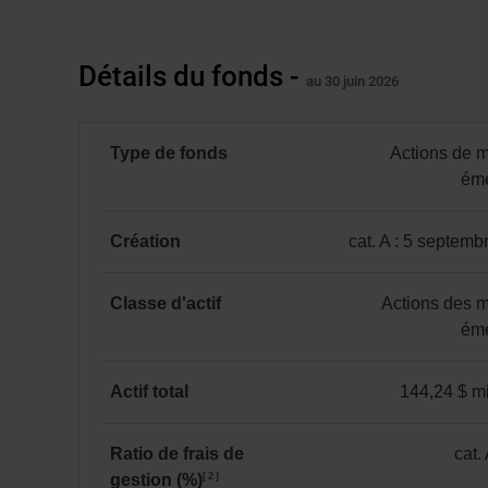
de
création
du
Détails du fonds -
Année
fonds,
au 30 juin 2026
Rendements
1 mois
3 mois
6 mois
à ce
aurait
jour
en
une
%
Type de fonds
Actions de 
valeur
VLPP
-6,84 %
3,08 %
9,79 %
19,00 %
éme
-
de
13 699 $
Actions
Catégorie A
au
de
Création
cat. A : 5 septem
au 31 juillet 2026
31 juillet 2026.
marchés
catégorie
émergents
*
A
Classe d'actif
Actions des 
:
éme
5 septembre 2018
Actions
des
Actif total
144,24 $ mi
marchés
144,24 $ million(s)
émergents
Ratio de frais de
cat.
2
gestion (%)
catégorie