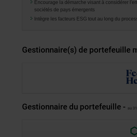
entrée
Encourage la démarche visant à considérer l'e
»
sociétés de pays émergents
pour
Intègre les facteurs ESG tout au long du proce
modifier
les
données
des
Gestionnaire(s) de portefeuille
tableaux
concernés.
Lien
externe
au
site.
S’ouvre
Gestionnaire du portefeuille -
au 31
dans
une
nouvell
Lien
fenêtre.
exter