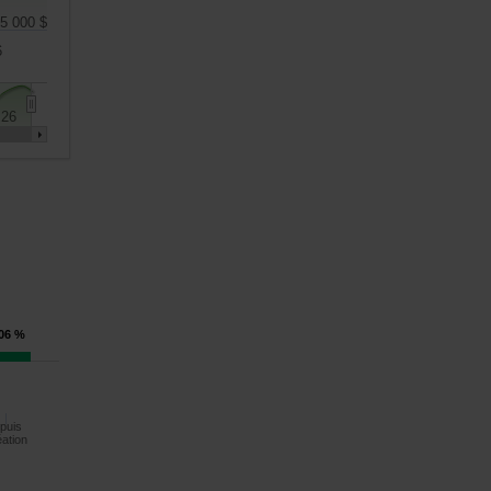
5 000 $
6
 26
,06 %
puis
éation