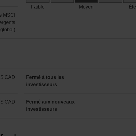
par
Risque
en
Faible
Moyen
Él
part
moyen
capital
ce MSCI
:
ergents
annuelle
global)
 $ CAD
Fermé à tous les
investisseurs
 $ CAD
Fermé aux nouveaux
investisseurs