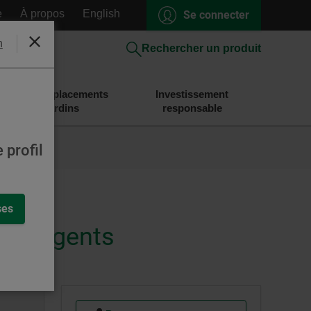
e
À propos
English
Se connecter
h
Fermer
Rechercher un produit
Épargne et placements
Investissement
Desjardins
responsable
 profil
ses
 émergents