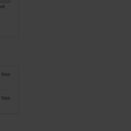
evé
Non
Non