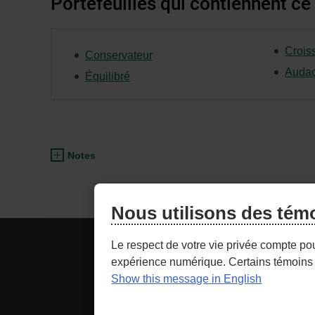
Portefeuilles qui contiennent ce
Crois
Conservateur
Audac
Équilibré
Notes
Nous utilisons des tém
ACCÈS CONSEILLER
NOU
Le respect de votre vie privée compte po
expérience numérique. Certains témoins 
Show this message in English
- Lien
Sécurité
Cond
externe