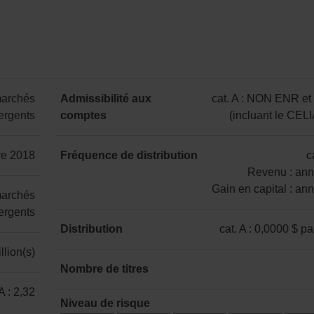
Depuis
1 an
2 ans
3 ans
5 ans
création
marchés
Admissibilité aux
cat. A : NON ENR e
32,45 %
20,99 %
15,71 %
4,96 %
4,06 %
rgents
comptes
(incluant le CEL
catégorie
A
bre 2018
Fréquence de distribution
c
:
Revenu : ann
NON
Gain en capital : an
marchés
ENR
catégorie
rgents
et
A
Distribution
cat. A : 0,0000 $ pa
ENR
:
catégorie
llion(s)
(incluant
Revenu
A
Nombre de titres
le
:
:
CELIAPP)
66
 A : 2,32
annuelle
0,0000 $
Niveau de risque
Gain