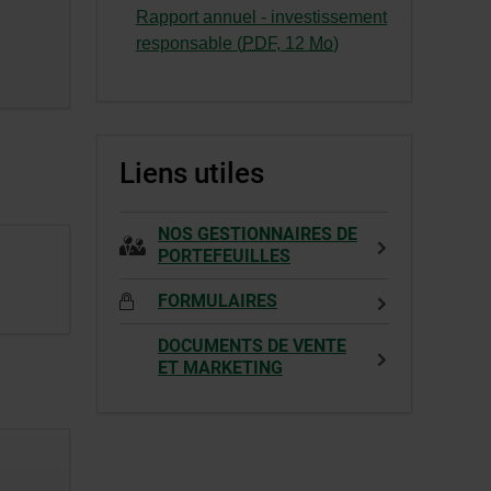
s’ouvrira
Cet
Rapport annuel - investissement
dans
hyperlien
-
responsable (
PDF
,
12
Mo
)
une
s’ouvrira
Cet
nouvelle
dans
hyperlien
fenêtre.
une
s’ouvrira
nouvelle
dans
Liens utiles
fenêtre.
une
nouvelle
fenêtre.
NOS GESTIONNAIRES DE
PORTEFEUILLES
FORMULAIRES
DOCUMENTS DE VENTE
ET MARKETING