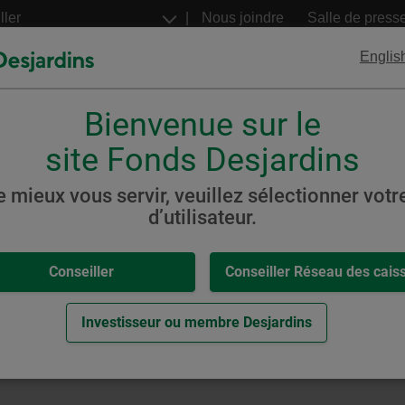
Aller
Nous joindre
Salle de press
au
contenu
Englis
principal
Bienvenue sur le
FNB
Billets structurés
Desjardins
Desjardins
site Fonds Desjardins
 marchés émergents
e mieux vous servir, veuillez sélectionner votre
d’utilisateur.
,
-
les et internationales
Conseiller
Conseiller Réseau des cais
éTerre Actions des marchés
eur.
Investisseur ou membre Desjardins