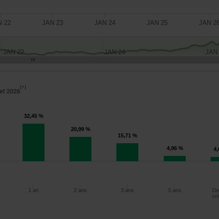
N 22
JAN 23
JAN 24
JAN 25
JAN 2
JAN 22
JAN 24
JAN
*
let 2026
32,45 %
20,99 %
15,71 %
4,96 %
4
1 an
2 ans
3 ans
5 ans
De
cr