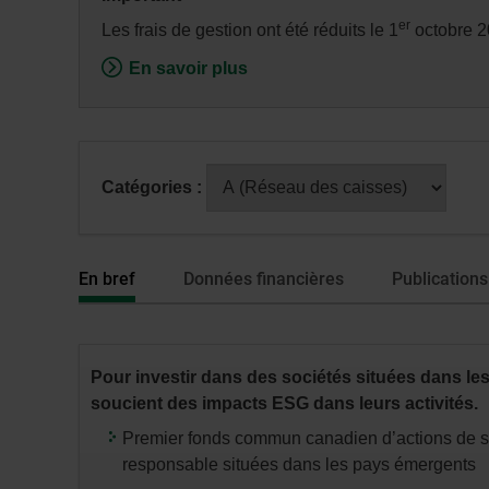
fenêtre
er
Les frais de gestion ont été réduits le 1
octobre 2
de
En savoir plus
dialogue
veuillez
n’utiliser
que
Après
la
Catégories :
avoir
touche
sélectionné
Tabulatio
une
En bref
Données financières
Publications
série
ou
catégorie,
appuyez
Pour investir dans des sociétés situées dans l
sur
soucient des impacts ESG dans leurs activités.
la
touche
Premier fonds commun canadien d’actions de s
«
responsable situées dans les pays émergents