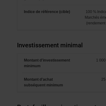
A
:
Indice de référence (cible)
100 % Indi
2,32
Marchés ém
(rendement 
100 %
Indice
MSCI
Investissement minimal
Marchés
émergents
(rendement
Montant d'investissement
1 000
global)
minimal
minimum
Montant d'achat
25
minimal
subséquent
minimum