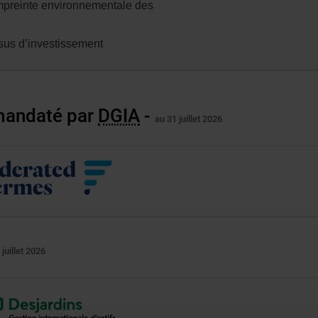
mpreinte environnementale des
ssus d’investissement
 mandaté par
DGIA
-
au 31 juillet 2026
 juillet 2026
e
ne