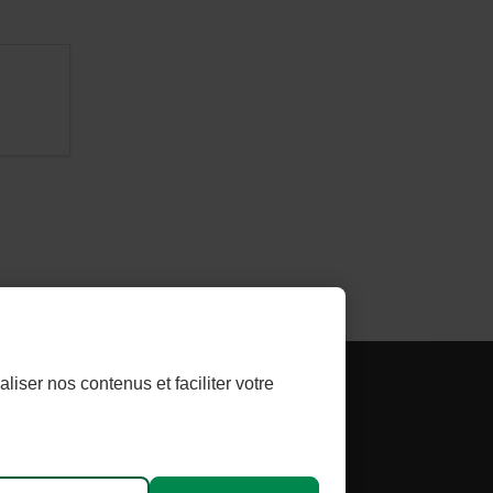
- LIEN
LTHLINK INVESTISSEUR
liser nos contenus et faciliter votre
E
EXTERNE
AU
aliser les témoins
SITE.
t
CET