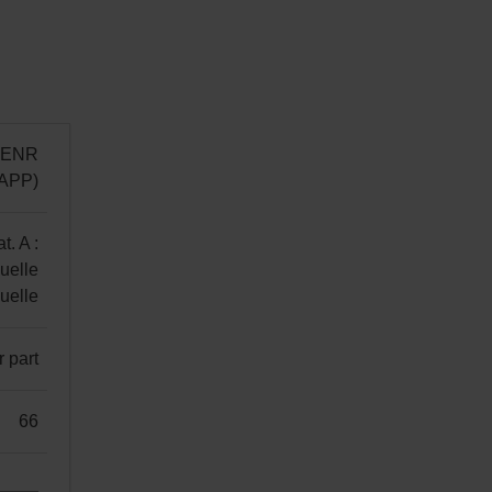
t ENR
IAPP)
at. A :
uelle
nuelle
r part
66