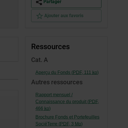
Partager
Ajouter aux favoris
Ressources
Cat. A
-
Aperçu du Fonds (
PDF
,
111
ko
)
Cet
Autres ressources
hyperlien
s’ouvrira
Rapport mensuel /
dans
Connaissance du produit (
PDF
,
une
-
466
ko
)
nouvelle
Cet
Brochure Fonds et Portefeuilles
fenêtre.
hyperlien
-
SociéTerre (
PDF
,
3
Mo
)