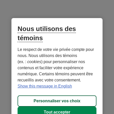
La profondeur et la polyvalence d’une stratégie
d’investissement « trois en un »
Nous utilisons des
témoins
Gestionnaire du portefeuille -
au 31 juillet 2026
Le respect de votre vie privée compte pour
Lien
nous. Nous utilisons des témoins
externe
(ex. :
cookies
) pour personnaliser nos
au
contenus et faciliter votre expérience
site.
numérique. Certains témoins peuvent être
S’ouvre
recueillis avec votre consentement.
dans
Show this message in English
une
nouvelle
Personnaliser vos choix
fenêtre.
Tout accepter
Anne Perreault