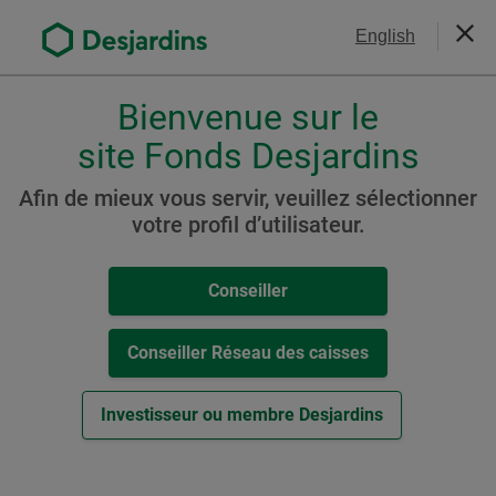
Aller
Nous joindre
English
au
Ferm
contenu
principal
Bienvenue sur le
Veuillez
choisir
site Fonds Desjardins
Fonds d'actions
votre
canadiennes
profil
Afin de mieux vous servir, veuillez sélectionner
,
votre profil d’utilisateur.
Fonds Desjardins
conseiller,
SociéTerre Actions
conseiller-
Conseiller
caisse
canadiennes
ou
investisseur.
Conseiller Réseau des caisses
Pour
naviguer
Ressources
Investisseur ou membre Desjardins
dans
cette
Cat. C
fenêtre