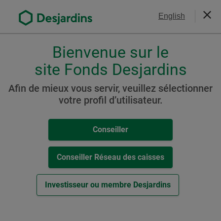
Aller
Nous joindre
English
au
Ferm
contenu
principal
Bienvenue sur le
Veuillez
choisir
site Fonds Desjardins
Portefeuille Desjardins
votre
Stratégie active Équilibré
profil
Afin de mieux vous servir, veuillez sélectionner
,
votre profil d’utilisateur.
(auparavant Portefeuille
conseiller,
Diapason Croissance
conseiller-
Conseiller
caisse
diversifié)
ou
investisseur.
Conseiller Réseau des caisses
Pour
naviguer
Ressources
Investisseur ou membre Desjardins
dans
cette
Cat. C
fenêtre