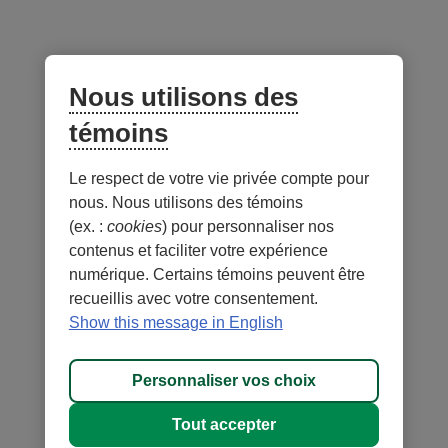
Lien
externe
Nous utilisons des
au
site.
témoins
S’ouvre
dans
Le respect de votre vie privée compte pour
Notes
une
nous. Nous utilisons des témoins
nouvelle
(ex. :
cookies
) pour personnaliser nos
fenêtre.
contenus et faciliter votre expérience
numérique. Certains témoins peuvent être
recueillis avec votre consentement.
- Lien
- Lien
Sécurité
Conditions d'utilisation et notes légales
Show this message in English
externe
externe
- Lien
Confidentialité
Personnaliser les témoins
au
au
externe
MD
DESJARDINS
, les marques de commerce comprenant le mot
site.
site.
Personnaliser vos choix
au
Desjardins et
Cet
Cet
site.
leurs logos sont des marques de commerce de la Fédération des
hyperlien
hyperlien
Tout accepter
Cet
caisses Desjardins du Québec employées sous licence.
s’ouvrira
s’ouvrira
hyperlien