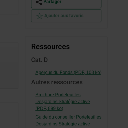
Partager
Ajouter aux favoris
Ressources
Cat. D
-
Aperçus du Fonds (
PDF
,
108
ko
)
Cet
Autres ressources
hyperlien
s’ouvrira
Brochure Portefeuilles
dans
Desjardins Stratégie active
une
-
(
PDF
,
899
ko
)
nouvelle
Cet
Guide du conseiller Portefeuilles
fenêtre.
hyperlien
Desjardins Stratégie active