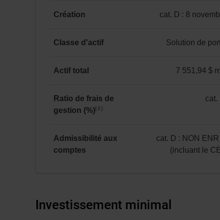
Équilibrés
15 681 $
Catégorie D
mondiaux
au
Création
cat. D : 8 novem
au 31 juillet 2026
neutres
31 juillet 2026.
catégorie
*
D
Classe d'actif
Solution de port
:
Solution
8 novembre 2019
de
Actif total
7 551,94 $ mi
portefeuille
7 551,94 $ million(s
Ratio de frais de
cat.
2
gestion (%)
catégorie
D
:
Admissibilité aux
cat. D : NON ENR
0,98
comptes
(incluant le 
catégorie
D
:
NON
Investissement minimal
ENR