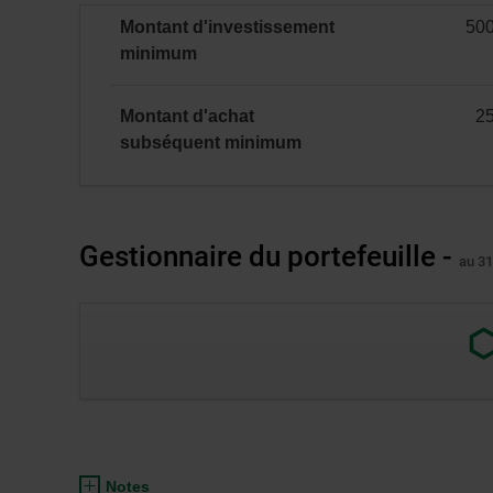
et
Montant d'investissement
50
ENR
minimal
minimum
(incluant
le
CELIAPP)
Montant d'achat
2
minimal
subséquent
minimum
Gestionnaire du portefeuille -
au 31
Lien
exter
au
site.
S’ou
dans
Notes
une