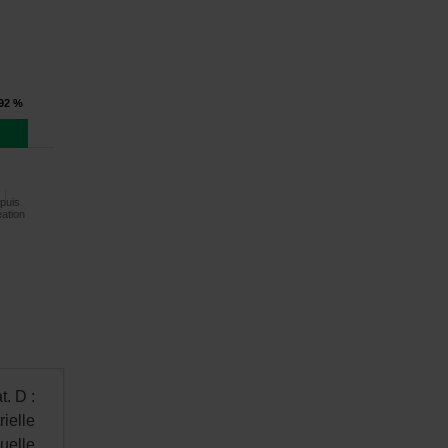
,92 %
puis
éation
t. D :
ielle
nuelle