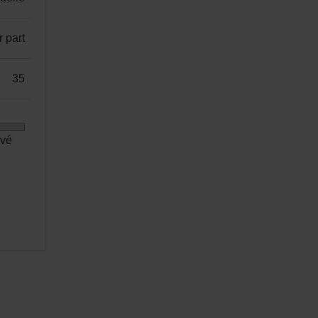
r part
35
evé