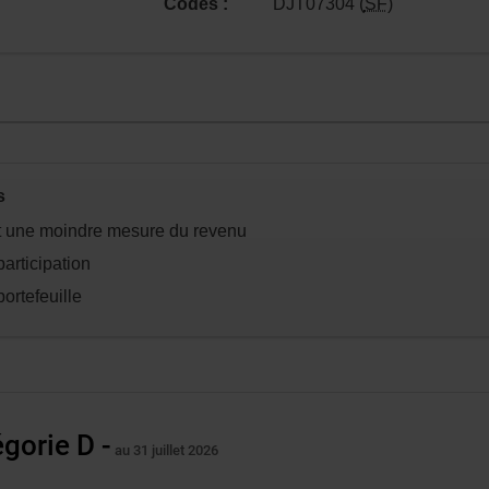
Codes :
DJT07304 (
SF
)
s
n.
et une moindre mesure du revenu
articipation
portefeuille
gorie D -
au 31 juillet 2026