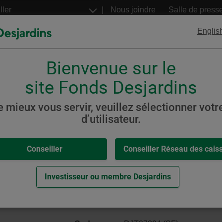
Aller
Nous joindre
Salle de press
au
contenu
Englis
principal
Bienvenue sur le
FNB
Billets structurés
Desjardins
Desjardins
site Fonds Desjardins
s
Stratégie active
Croissance
e mieux vous servir, veuillez sélectionner votre
d’utilisateur.
,
-
 Stratégie active Croissance
Conseiller
Conseiller Réseau des cais
roissance équilibré)
eur.
Investisseur ou membre Desjardins