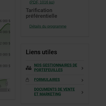
s’ouvrira
-
(
PDF
,
1016
ko
)
dans
Cet
Tarification
une
hyperlien
préférentielle
nouvelle
s’ouvrira
6 000 $
fenêtre.
dans
Détails du programme
une
4 000 $
nouvelle
fenêtre.
2 000 $
Liens utiles
0 000 $
NOS GESTIONNAIRES DE
8 000 $
PORTEFEUILLES
FORMULAIRES
6
DOCUMENTS DE VENTE
ET MARKETING