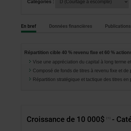
Catégories :
fenêtre
avoir
de
sélectionné
dialogue
une
En bref
Données financières
Publications
veuillez
série
n’utiliser
ou
que
catégorie,
la
appuyez
Répartition cible 40 % revenu fixe et 60 % action
touche
sur
Tabulatio
la
Vise une appréciation du capital à long terme 
touche
Composé de fonds de titres à revenu fixe et de p
«
Répartition stratégique et tactique des titres en 
entrée
»
pour
modifier
les
Croissance de 10 000$
- Caté
données
1
des