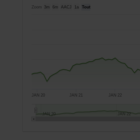
tableaux
Zoom
3m
6m
AACJ
1a
Tout
concernés.
JAN 20
JAN 21
JAN 22
JAN 20
JAN 22
Un
placement