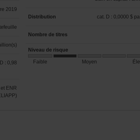
catégorie
bre 2019
D
Distribution
cat. D : 0,0000 $ pa
:
catégorie
efeuille
Revenu
D
Nombre de titres
:
:
35
llion(s)
semestrielle
0,0000 $
Niveau de risque
Gain
)
par
Risque
en
Faible
Moyen
Él
 D : 0,98
part
faible
capital
à
:
moyen
annuelle
 et ENR
CELIAPP)