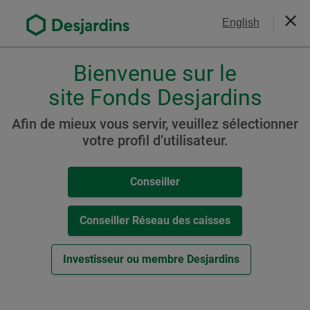
Aller
Nous joindre
English
au
Ferm
contenu
principal
Bienvenue sur le
Veuillez
choisir
site Fonds Desjardins
Portefeuille Desjardins
votre
Stratégie active
profil
Afin de mieux vous servir, veuillez sélectionner
,
votre profil d’utilisateur.
Conservateur (auparavant
conseiller,
Portefeuille Chorus II
conseiller-
Conseiller
caisse
Conservateur à faible
ou
volatilité)
investisseur.
Conseiller Réseau des caisses
Pour
naviguer
Investisseur ou membre Desjardins
dans
Ressources
cette
fenêtre