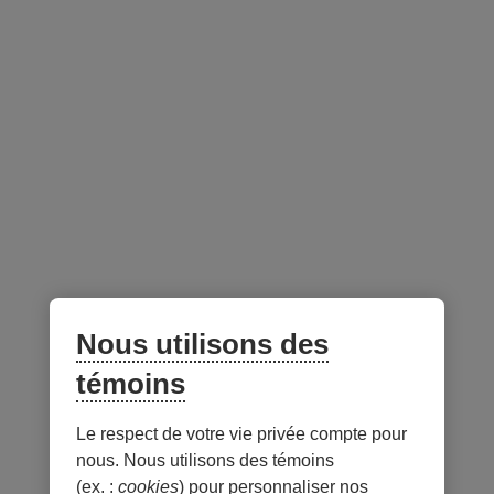
investisseurs
Fermé aux nouveaux
Non
investisseurs
Gestionnaire du portefeuille -
au 31 juillet 2026
Lien
externe
Nous utilisons des
au
site.
témoins
S’ouvre
dans
Le respect de votre vie privée compte pour
Notes
une
nous. Nous utilisons des témoins
nouvelle
(ex. :
cookies
) pour personnaliser nos