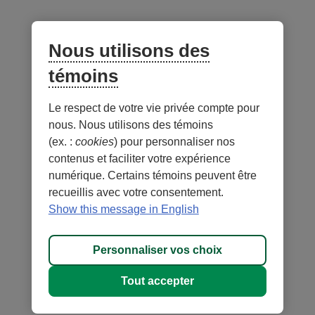
Lien
externe
Nous utilisons des
au
site.
témoins
S’ouvre
dans
Le respect de votre vie privée compte pour
Notes
une
nous. Nous utilisons des témoins
nouvelle
(ex. :
cookies
) pour personnaliser nos
fenêtre.
contenus et faciliter votre expérience
numérique. Certains témoins peuvent être
recueillis avec votre consentement.
- Lien
- Lien
Sécurité
Conditions d'utilisation et notes légales
Show this message in English
externe
externe
- Lien
Confidentialité
Personnaliser les témoins
au
au
externe
MD
DESJARDINS
, les marques de commerce comprenant le mot
site.
site.
Personnaliser vos choix
au
Desjardins et
Cet
Cet
site.
leurs logos sont des marques de commerce de la Fédération des
hyperlien
hyperlien
Tout accepter
Cet
caisses Desjardins du Québec employées sous licence.
s’ouvrira
s’ouvrira
hyperlien
© 1996-2026, Fonds Desjardins. Tous droits réservés.
dans
dans
s’ouvrira