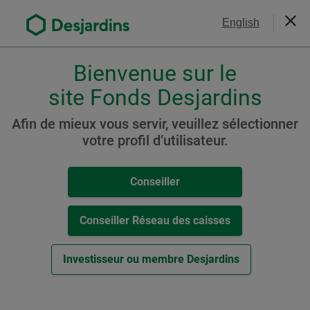
Aller
Nous joindre
English
au
Ferm
contenu
principal
Bienvenue sur le
Veuillez
choisir
site Fonds Desjardins
Portefeuille Desjardins
votre
Stratégie active
profil
Afin de mieux vous servir, veuillez sélectionner
,
votre profil d’utilisateur.
Conservateur (auparavant
conseiller,
Portefeuille Chorus II
conseiller-
Conseiller
caisse
Conservateur à faible
ou
volatilité)
investisseur.
Conseiller Réseau des caisses
Pour
naviguer
Investisseur ou membre Desjardins
dans
Ressources
cette
fenêtre