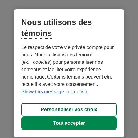
Lien
externe
Nous utilisons des
au
site.
témoins
S’ouvre
dans
Le respect de votre vie privée compte pour
Notes
une
nous. Nous utilisons des témoins
nouvelle
(ex. :
cookies
) pour personnaliser nos
fenêtre.
contenus et faciliter votre expérience
numérique. Certains témoins peuvent être
recueillis avec votre consentement.
- Lien
- Lien
Sécurité
Conditions d'utilisation et notes légales
Show this message in English
externe
externe
- Lien
Confidentialité
Personnaliser les témoins
au
au
externe
MD
DESJARDINS
, les marques de commerce comprenant le mot
site.
site.
Personnaliser vos choix
au
Desjardins et
Cet
Cet
site.
leurs logos sont des marques de commerce de la Fédération des
hyperlien
hyperlien
Tout accepter
Cet
caisses Desjardins du Québec employées sous licence.
s’ouvrira
s’ouvrira
hyperlien
© 1996-2026, Fonds Desjardins. Tous droits réservés.
dans
dans
s’ouvrira