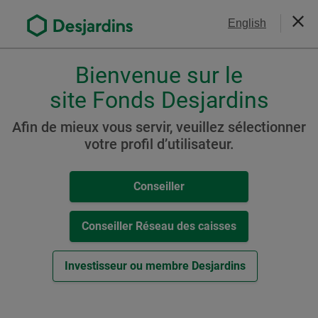
Aller
Nous joindre
English
au
Ferm
contenu
principal
Bienvenue sur le
Veuillez
choisir
site Fonds Desjardins
Portefeuille Desjardins
votre
Stratégie active
profil
Afin de mieux vous servir, veuillez sélectionner
,
votre profil d’utilisateur.
Conservateur (auparavant
conseiller,
Portefeuille Chorus II
conseiller-
Conseiller
caisse
Conservateur à faible
ou
volatilité)
investisseur.
Conseiller Réseau des caisses
Pour
naviguer
Investisseur ou membre Desjardins
dans
Ressources
cette
fenêtre