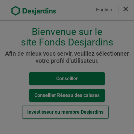
Aller
Nous joindre
English
au
Ferm
contenu
principal
Bienvenue sur le
Veuillez
choisir
site Fonds Desjardins
Portefeuille Desjardins
votre
Stratégie active Audacieux
profil
Afin de mieux vous servir, veuillez sélectionner
,
votre profil d’utilisateur.
(auparavant Portefeuille
conseiller,
Diapason Croissance
conseiller-
Conseiller
caisse
maximum)
ou
investisseur.
Conseiller Réseau des caisses
Pour
naviguer
Ressources
Investisseur ou membre Desjardins
dans
cette
Cat. T8
fenêtre