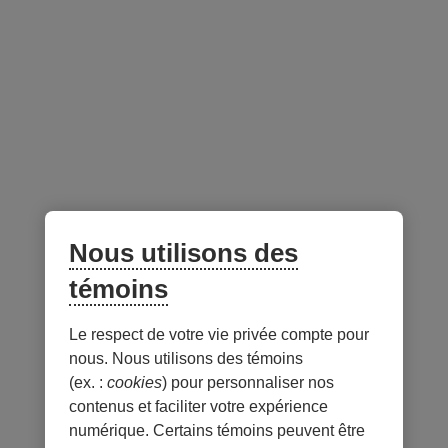
Fermé aux nouveaux
Non
investisseurs
Gestionnaire du portefeuille -
au 31 juillet 2026
Lien
externe
Nous utilisons des
au
site.
témoins
S’ouvre
dans
Le respect de votre vie privée compte pour
Notes
une
nous. Nous utilisons des témoins
nouvelle
(ex. :
cookies
) pour personnaliser nos
fenêtre.
contenus et faciliter votre expérience
numérique. Certains témoins peuvent être