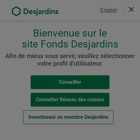
Aller
Nous joindre
English
au
Ferm
contenu
principal
Bienvenue sur le
Veuillez
choisir
site Fonds Desjardins
Portefeuille Desjardins
votre
Stratégie active Audacieux
profil
Afin de mieux vous servir, veuillez sélectionner
,
votre profil d’utilisateur.
(auparavant Portefeuille
conseiller,
Diapason Croissance
conseiller-
Conseiller
caisse
maximum)
ou
investisseur.
Conseiller Réseau des caisses
Pour
naviguer
Ressources
Investisseur ou membre Desjardins
dans
cette
Cat. T6
fenêtre