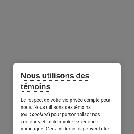
Fermé aux nouveaux
Non
investisseurs
Gestionnaire du portefeuille -
au 31 juillet 2026
Lien
externe
Nous utilisons des
au
site.
témoins
S’ouvre
dans
Le respect de votre vie privée compte pour
Notes
une
nous. Nous utilisons des témoins
nouvelle
(ex. :
cookies
) pour personnaliser nos
fenêtre.
contenus et faciliter votre expérience
numérique. Certains témoins peuvent être