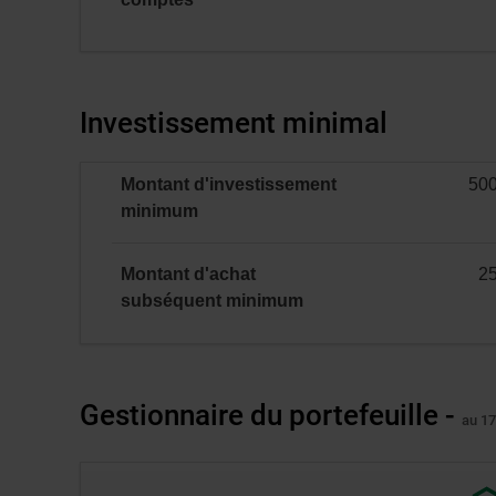
catégorie
L6
:
NON
ENR
Investissement minimal
Montant d'investissement
50
minimal
minimum
Montant d'achat
2
minimal
subséquent
minimum
Gestionnaire du portefeuille -
au 1
Lien