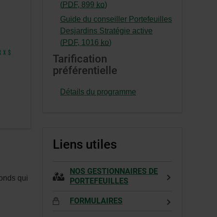
s’ouvrira
-
(
PDF
,
899
ko
)
dans
Cet
Guide du conseiller Portefeuilles
une
hyperlien
Desjardins Stratégie active
nouvelle
s’ouvrira
-
(
PDF
,
1016
ko
)
fenêtre.
dans
Cet
Tarification
une
hyperlien
préférentielle
nouvelle
s’ouvrira
fenêtre.
dans
Détails du programme
une
nouvelle
fenêtre.
Liens utiles
NOS GESTIONNAIRES DE
fonds qui
PORTEFEUILLES
FORMULAIRES