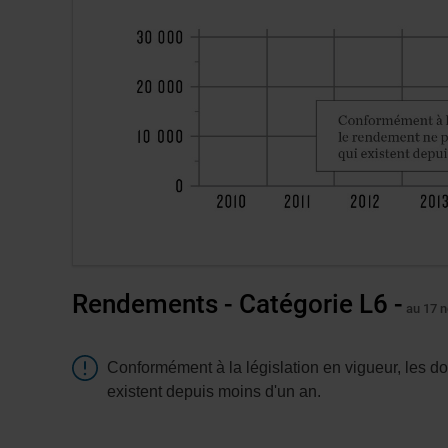
tableaux
concernés.
Rendements - Catégorie L6 -
au 17 
Attention
Conformément à la législation en vigueur, les d
existent depuis moins d'un an.