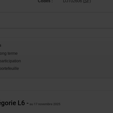
Codes :
DJT02606 (
SF
)
s
n.
long terme
articipation
portefeuille
gorie L6 -
au 17 novembre 2025