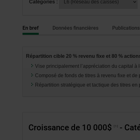
Catégories :
fenêtre
avoir
de
sélectionné
dialogue
une
En bref
Données financières
Publications
veuillez
série
n’utiliser
ou
que
catégorie,
la
appuyez
Répartition cible 20 % revenu fixe et 80 % action
touche
sur
Tabulatio
la
Vise principalement l’appréciation du capital à 
touche
Composé de fonds de titres à revenu fixe et de p
«
Répartition stratégique et tactique des titres en 
entrée
»
pour
modifier
les
Croissance de 10 000$
- Caté
données
1
des