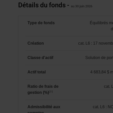
Détails du fonds -
au 30 juin 2026
Type de fonds
Équilibrés 
d
Équilibrés
mondiaux
Création
cat. L6 : 17 novem
d'actions
catégorie
L6
Classe d'actif
Solution de port
:
Solution
17 novembre 2025
de
Actif total
4 683,84 $ mi
portefeuille
4 683,84 $ million(s
Ratio de frais de
cat. 
2
gestion (%)
catégorie
L6
:
Admissibilité aux
cat. L6 : 
2,04
comptes