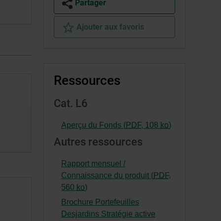
Partager
Ajouter aux favoris
Ressources
Cat. L6
-
Aperçu du Fonds (
PDF
,
108
ko
)
Cet
Autres ressources
hyperlien
s’ouvrira
Rapport mensuel /
dans
Connaissance du produit (
PDF
,
une
-
560
ko
)
nouvelle
Cet
Brochure Portefeuilles
fenêtre.
hyperlien
Desjardins Stratégie active