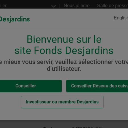
Aller
Nous joindre
Salle de press
au
contenu
Englis
principal
Bienvenue sur le
FNB
Billets structurés
Desjardins
Desjardins
site Fonds Desjardins
s
Stratégie active
Audacieux
e mieux vous servir, veuillez sélectionner votre
d’utilisateur.
,
-
 Stratégie active Audacieux 
Conseiller
Conseiller Réseau des cais
 maximum)
eur.
Investisseur ou membre Desjardins