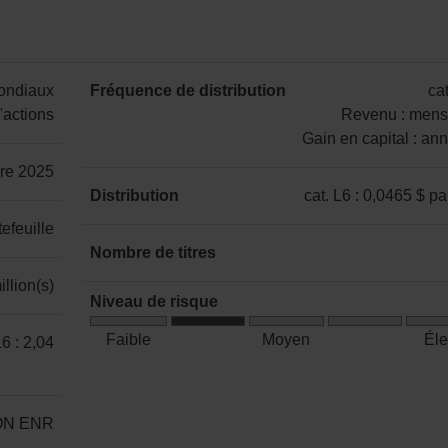
mondiaux
Fréquence de distribution
cat
'actions
Revenu : mens
Gain en capital : an
catégorie
bre 2025
L6
Distribution
cat. L6 : 0,0465 $ pa
:
catégorie
efeuille
Revenu
L6
Nombre de titres
:
:
33
llion(s)
mensuelle
0,0465 $
Niveau de risque
Gain
)
par
Risque
en
Faible
Moyen
Él
L6 : 2,04
part
faible
capital
à
:
moyen
annuelle
NON ENR