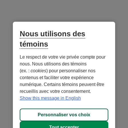
Gestionnaire du portefeuille -
au 30 juin 2026
Lien
externe
Nous utilisons des
au
site.
témoins
S’ouvre
dans
Le respect de votre vie privée compte pour
Notes
une
nous. Nous utilisons des témoins
nouvelle
(ex. :
cookies
) pour personnaliser nos
fenêtre.
contenus et faciliter votre expérience
numérique. Certains témoins peuvent être
recueillis avec votre consentement.
- Lien
- Lien
Sécurité
Conditions d'utilisation et notes légales
Show this message in English
externe
externe
- Lien
Confidentialité
Personnaliser les témoins
au
au
externe
MD
DESJARDINS
, les marques de commerce comprenant le mot
site.
site.
Personnaliser vos choix
au
Desjardins et
Cet
Cet
site.
leurs logos sont des marques de commerce de la Fédération des
hyperlien
hyperlien
Tout accepter
Cet
caisses Desjardins du Québec employées sous licence.