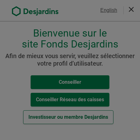
Aller
Nous joindre
English
au
Ferm
contenu
principal
Bienvenue sur le
Veuillez
choisir
site Fonds Desjardins
Portefeuille Desjardins
votre
SociéTerre Modéré
profil
Afin de mieux vous servir, veuillez sélectionner
,
votre profil d’utilisateur.
conseiller,
conseiller-
Ressources
Conseiller
caisse
ou
Cat. L4
investisseur.
Conseiller Réseau des caisses
Pour
-
Aperçu du Fonds (
PDF
,
110
ko
)
naviguer
Investisseur ou membre Desjardins
Cet
Autres ressources
dans
hyperlien
cette
s’ouvrira
Rapport mensuel / Connaissance du produit
fenêtre