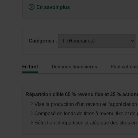
fenêtre
En savoir plus
de
dialogue
veuillez
n’utiliser
Après
Catégories :
que
avoir
la
sélectionné
touche
une
Tabulatio
En bref
Données financières
Publications
série
ou
catégorie,
appuyez
Répartition cible 65 % revenu fixe et 35 % action
sur
la
Vise la production d’un revenu et l’appréciation
touche
Composé de fonds de titres à revenu fixe et de p
«
Sélection et répartition stratégique des titres en 
entrée
»