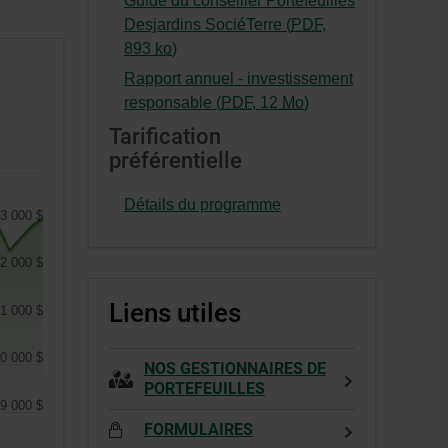
Guide du conseiller Portefeuilles
une
hyperlien
Desjardins SociéTerre (
PDF
,
nouvelle
s’ouvrira
-
893
ko
)
fenêtre.
dans
Cet
Rapport annuel - investissement
une
hyperlien
-
responsable (
PDF
,
12
Mo
)
nouvelle
s’ouvrira
Cet
Tarification
fenêtre.
dans
hyperlien
préférentielle
une
s’ouvrira
nouvelle
dans
Détails du programme
fenêtre.
3 000 $
une
nouvelle
2 000 $
fenêtre.
Liens utiles
1 000 $
0 000 $
NOS GESTIONNAIRES DE
PORTEFEUILLES
9 000 $
FORMULAIRES