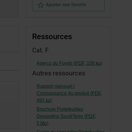
Ajouter aux favoris
Ressources
Cat. F
-
Aperçu du Fonds (
PDF
,
108
ko
)
Cet
Autres ressources
hyperlien
s’ouvrira
Rapport mensuel /
dans
Connaissance du produit (
PDF
,
une
-
491
ko
)
nouvelle
Cet
Brochure Portefeuilles
fenêtre.
hyperlien
Desjardins SociéTerre (
PDF
,
s’ouvrira
-
5
Mo
)
dans
Cet