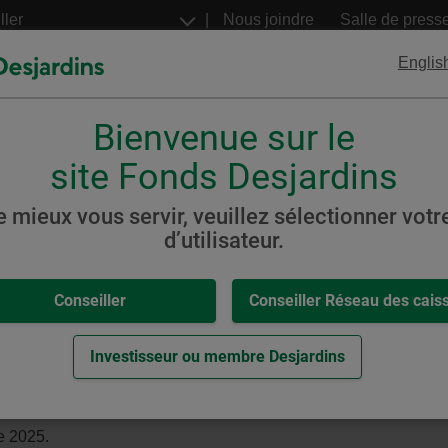
Aller
Nous joindre
Salle de press
au
contenu
Englis
principal
Bienvenue sur le
FNB
Billets structurés
Desjardins
Desjardins
site Fonds Desjardins
s
SociéTerre
Modéré
e mieux vous servir, veuillez sélectionner votre
d’utilisateur.
,
-
s SociéTerre Modéré
Conseiller
Conseiller Réseau des cais
eur.
Investisseur ou membre Desjardins
re 2025.