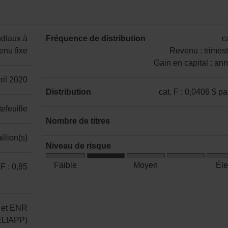
Depuis
1 an
2 ans
3 ans
5 ans
création
ndiaux à
Fréquence de distribution
ca
6,16 %
7,60 %
7,34 %
2,57 %
4,41 %
enu fixe
Revenu : trimest
Gain en capital : an
catégorie
vril 2020
F
Distribution
cat. F : 0,0406 $ pa
:
catégorie
efeuille
Revenu
F
Nombre de titres
:
:
19
llion(s)
trimestrielle
0,0406 $
Niveau de risque
Gain
par
Risque
en
Faible
Moyen
Él
 F : 0,85
part
faible
capital
à
:
moyen
annuelle
 et ENR
CELIAPP)