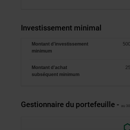
catégorie
F
:
NON
Investissement minimal
ENR
et
Montant d'investissement
50
ENR
minimal
minimum
(incluant
le
CELIAPP)
Montant d'achat
2
minimal
subséquent
minimum
Gestionnaire du portefeuille -
au 30
Lien