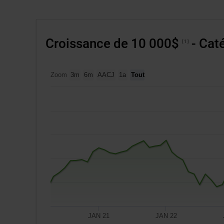
pour
modifier
les
Croissance de 10 000$
- Caté
données
1
des
tableaux
Zoom
3m
6m
AACJ
1a
Tout
concernés.
JAN 21
JAN 22