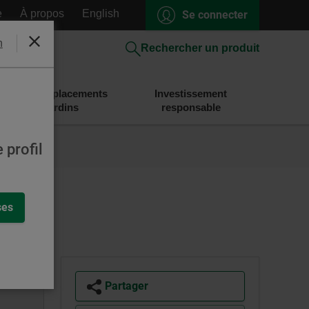
e
À propos
English
Se connecter
h
Fermer
Rechercher un produit
Épargne et placements
Investissement
Desjardins
responsable
 profil
ses
Partager