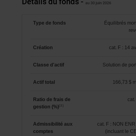
Détails du fonds -
Année
au 30 juin 2026
fonds,
Rendements
1 mois
3 mois
6 mois
à ce
aurait
jour
en
une
%
Type de fonds
Équilibrés mo
valeur
VLPP
1,20 %
5,46 %
3,21 %
3,21 %
rev
-
de
Équilibrés
13 071 $
Catégorie F
mondiaux
au
Création
cat. F : 14 a
au 30 juin 2026
à
30 juin 2026.
catégorie
revenu
*
F
Classe d'actif
Solution de port
fixe
:
Solution
14 avril 2020
de
Actif total
166,73 $ mi
portefeuille
166,73 $ million(s)
Ratio de frais de
cat.
2
gestion (%)
catégorie
F
:
Admissibilité aux
cat. F : NON ENR
0,85
comptes
(incluant le 