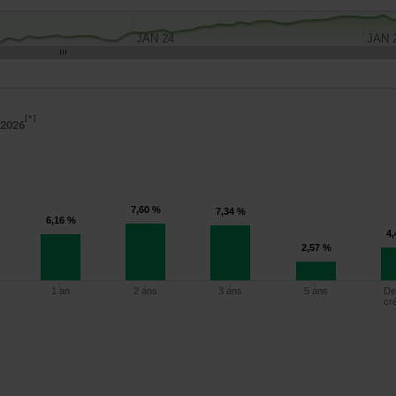
JAN 24
JAN 
*
 2026
7,60 %
7,34 %
6,16 %
4
2,57 %
1 an
2 ans
3 ans
5 ans
De
cr