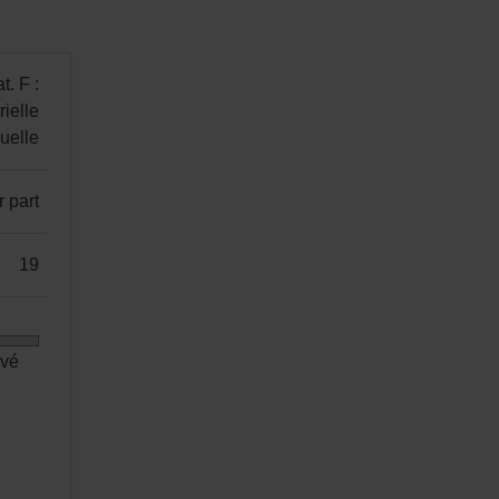
t. F :
rielle
nuelle
r part
19
evé