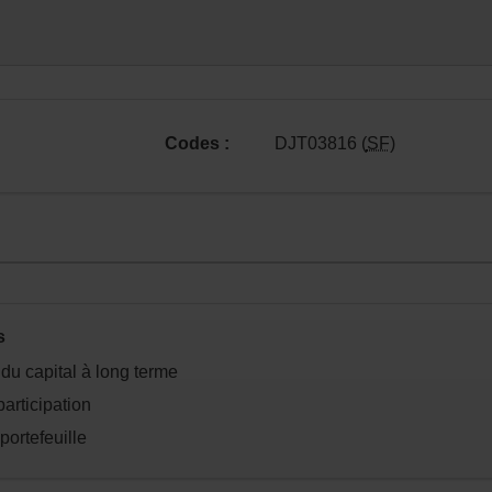
Codes :
DJT03816 (
SF
)
n.
s
 du capital à long terme
articipation
portefeuille