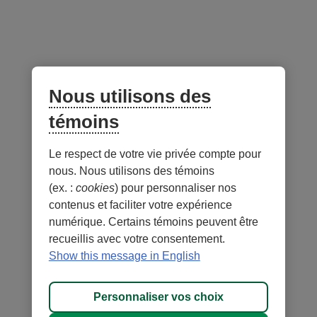
Composé de fonds de titres à revenu fixe et de
participation
Sélection et répartition stratégique des titres en
portefeuille
Nous utilisons des
témoins
Le respect de votre vie privée compte pour
Croissance de 10 000$
-
1
nous. Nous utilisons des témoins
Catégorie T4 -
au 31 juillet 2026
(ex. :
cookies
) pour personnaliser nos
contenus et faciliter votre expérience
numérique. Certains témoins peuvent être
Zoom
3m
6m
AACJ
1a
Tout
recueillis avec votre consentement.
Show this message in English
12 000 $
Personnaliser vos choix