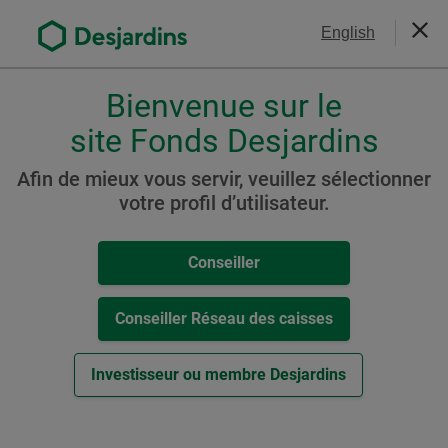
Aller
Nous joindre
English
au
Ferm
contenu
principal
Bienvenue sur le
Veuillez
choisir
site Fonds Desjardins
Portefeuille Desjardins
votre
SociéTerre Conservateur
profil
Afin de mieux vous servir, veuillez sélectionner
,
votre profil d’utilisateur.
conseiller,
conseiller-
Ressources
Conseiller
caisse
ou
Cat. T4
investisseur.
Conseiller Réseau des caisses
Pour
-
Aperçu du Fonds (
PDF
,
111
ko
)
naviguer
Investisseur ou membre Desjardins
Cet
Autres ressources
dans
hyperlien
cette
s’ouvrira
Rapport mensuel / Connaissance du produit
fenêtre