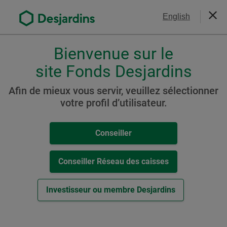
Aller
Nous joindre
English
au
Ferm
contenu
principal
Bienvenue sur le
Veuillez
choisir
site Fonds Desjardins
Portefeuille Desjardins
votre
SociéTerre Audacieux
profil
Afin de mieux vous servir, veuillez sélectionner
,
votre profil d’utilisateur.
(auparavant Portefeuille
conseiller,
Desjardins SociéTerre
conseiller-
Conseiller
caisse
Croissance maximale)
ou
investisseur.
Conseiller Réseau des caisses
Pour
naviguer
Ressources
Investisseur ou membre Desjardins
dans
cette
Cat. T6
fenêtre