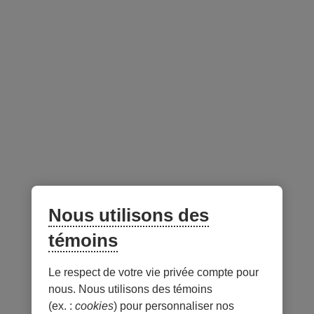
investisseurs
Fermé aux nouveaux
Non
investisseurs
Gestionnaire du portefeuille -
au 31 juillet 2026
Lien
externe
Nous utilisons des
au
site.
témoins
S’ouvre
dans
Le respect de votre vie privée compte pour
Notes
une
nous. Nous utilisons des témoins
nouvelle
(ex. :
cookies
) pour personnaliser nos