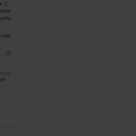
t. C :
rielle
nuelle
r part
13
evé