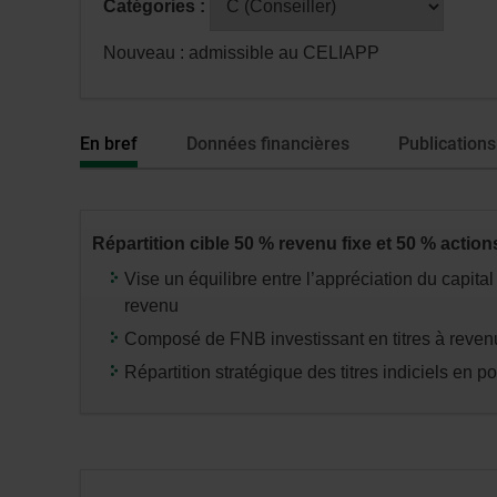
Catégories :
fenêtre
avoir
de
sélectionné
Nouveau : admissible au CELIAPP
dialogue
une
veuillez
série
n’utiliser
ou
En bref
Données financières
Publications
que
catégorie,
la
appuyez
touche
sur
Tabulatio
la
Répartition cible 50 % revenu fixe et 50 % action
touche
Vise un équilibre entre l’appréciation du capital
«
revenu
entrée
Composé de FNB investissant en titres à revenu 
»
pour
Répartition stratégique des titres indiciels en po
modifier
les
données
des