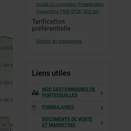
s’ouvrira
Cet
Guide du conseiller Portefeuilles
dans
hyperlien
-
Desjardins FNB (
PDF
,
601
ko
)
une
s’ouvrira
Cet
Tarification
nouvelle
dans
hyperlien
préférentielle
fenêtre.
une
s’ouvrira
nouvelle
dans
Détails du programme
fenêtre.
une
2 000 $
nouvelle
fenêtre.
1 000 $
Liens utiles
0 000 $
NOS GESTIONNAIRES DE
PORTEFEUILLES
9 000 $
FORMULAIRES
DOCUMENTS DE VENTE
ET MARKETING
JUL 26