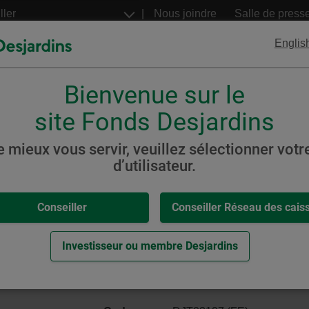
Aller
Nous joindre
Salle de press
au
contenu
Englis
principal
Bienvenue sur le
FNB
Billets structurés
Desjardins
Desjardins
site Fonds Desjardins
s
FNB
Équilibré
e mieux vous servir, veuillez sélectionner votre
d’utilisateur.
,
-
 FNB Équilibré (auparavant P
Conseiller
Conseiller Réseau des cais
eur.
Investisseur ou membre Desjardins