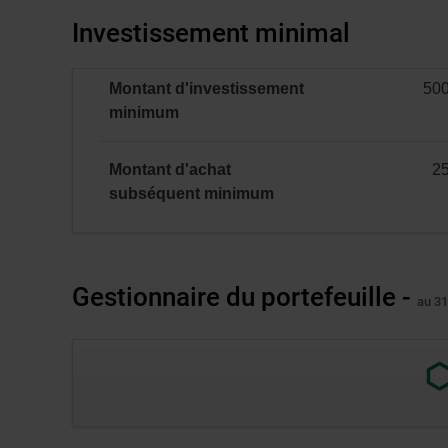
:
NON
Investissement minimal
ENR
et
Montant d'investissement
50
ENR
minimal
minimum
(incluant
le
CELIAPP)
Montant d'achat
2
minimal
subséquent
minimum
Gestionnaire du portefeuille -
au 31
Lien
exter
au
site.