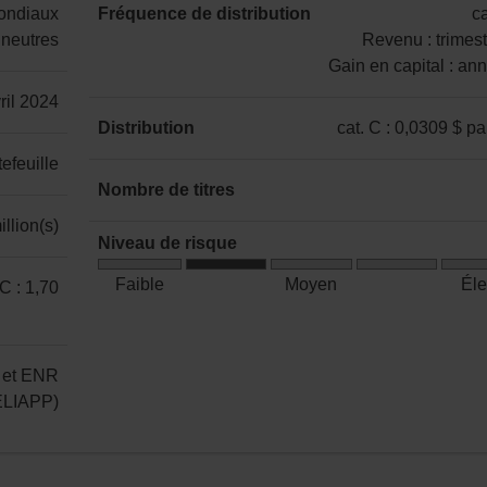
mondiaux
Fréquence de distribution
ca
11,81 %
9,55 %
s/o
s/o
10,79 %
neutres
Revenu : trimest
Gain en capital : an
catégorie
vril 2024
C
Distribution
cat. C : 0,0309 $ pa
:
catégorie
efeuille
Revenu
C
Nombre de titres
:
:
13
llion(s)
trimestrielle
0,0309 $
Niveau de risque
Gain
par
Risque
en
Faible
Moyen
Él
 C : 1,70
part
faible
capital
à
:
moyen
annuelle
 et ENR
CELIAPP)