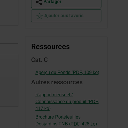
Partager
Ajouter aux favoris
Ressources
Cat. C
-
Aperçu du Fonds (
PDF
,
109
ko
)
Cet
Autres ressources
hyperlien
s’ouvrira
Rapport mensuel /
dans
Connaissance du produit (
PDF
,
une
-
417
ko
)
nouvelle
Cet
Brochure Portefeuilles
fenêtre.
hyperlien
-
Desjardins FNB (
PDF
,
428
ko
)