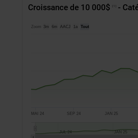
tableaux
Croissance de 10 000$
- Caté
1
concernés.
Zoom
3m
6m
AACJ
1a
Tout
MAI 24
SEP 24
JAN 25
JUL 24
JAN 25