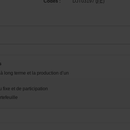
Codes :
DJT03197 (
FE
)
n.
s
 à long terme et la production d’un
fixe et de participation
rtefeuille