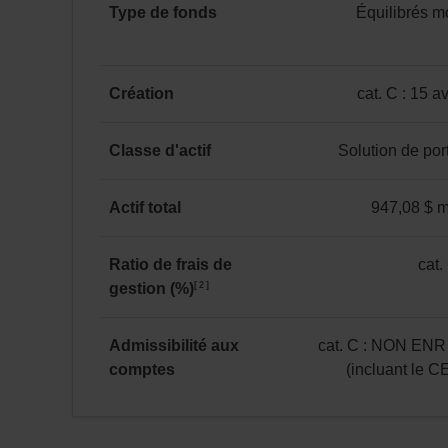
%
Type de fonds
Équilibrés 
valeur
VLPP
-1,06 %
2,93 %
4,63 %
5,82 %
-
de
Équilibrés
12 645 $
Catégorie C
mondiaux
au
Création
cat. C : 15 a
au 31 juillet 2026
neutres
31 juillet 2026.
catégorie
*
C
Classe d'actif
Solution de port
:
Solution
15 avril 2024
de
Actif total
947,08 $ mi
portefeuille
947,08 $ million(s)
Ratio de frais de
cat.
2
gestion (%)
catégorie
C
:
Admissibilité aux
cat. C : NON ENR
1,70
comptes
(incluant le 
catégorie
C