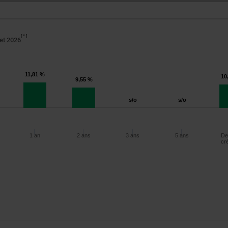
*
let 2026
11,81 %
10
9,55 %
s/o
s/o
1 an
2 ans
3 ans
5 ans
De
cr
Depuis
1 an
2 ans
3 ans
5 ans
création