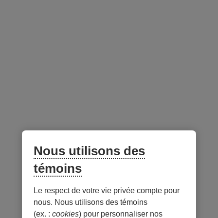
investisseurs
Fermé aux nouveaux
Non
investisseurs
Gestionnaire du portefeuille -
au 31 juillet 2026
Lien
externe
Nous utilisons des
au
site.
témoins
S’ouvre
dans
Le respect de votre vie privée compte pour
Notes
une
nous. Nous utilisons des témoins
nouvelle
(ex. :
cookies
) pour personnaliser nos