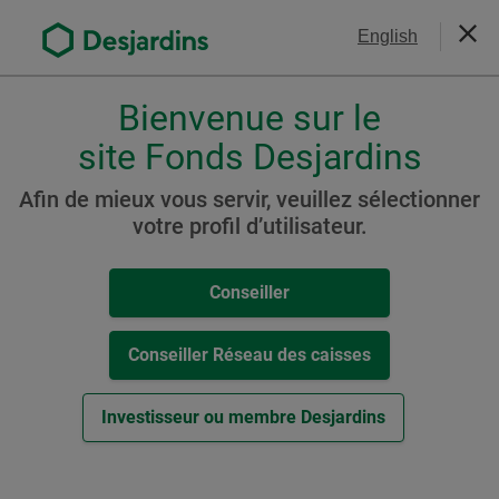
Aller
Nous joindre
English
au
Ferm
contenu
principal
Bienvenue sur le
Veuillez
choisir
site Fonds Desjardins
Portefeuille Desjardins FNB
votre
Équilibré (auparavant
profil
Afin de mieux vous servir, veuillez sélectionner
,
votre profil d’utilisateur.
Portefeuille FNB Avisé
conseiller,
Équilibré 50)
conseiller-
Conseiller
caisse
ou
investisseur.
Conseiller Réseau des caisses
Ressources
Pour
naviguer
Investisseur ou membre Desjardins
Cat. C
dans
cette
-
Aperçu du Fonds (
PDF
,
109
ko
)
fenêtre
Cet