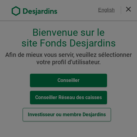
Aller
Nous joindre
English
au
Ferm
contenu
principal
Bienvenue sur le
Veuillez
choisir
site Fonds Desjardins
Portefeuille Desjardins FNB
votre
Audacieux (auparavant
profil
Afin de mieux vous servir, veuillez sélectionner
,
votre profil d’utilisateur.
Portefeuille FNB Avisé
conseiller,
Audacieux)
conseiller-
Conseiller
caisse
ou
investisseur.
Conseiller Réseau des caisses
Ressources
Pour
naviguer
Investisseur ou membre Desjardins
Cat. C
dans
cette
-
Aperçu du Fonds (
PDF
,
109
ko
)
fenêtre
Cet