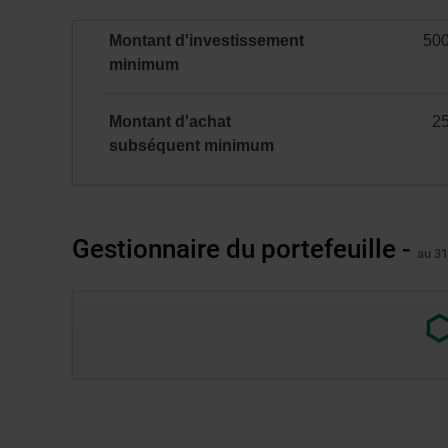
ENR
et
Montant d'investissement
50
ENR
minimal
minimum
(incluant
le
CELIAPP)
Montant d'achat
2
minimal
subséquent
minimum
Gestionnaire du portefeuille -
au 31
Lien
exter
au
site.
S’ou
dans