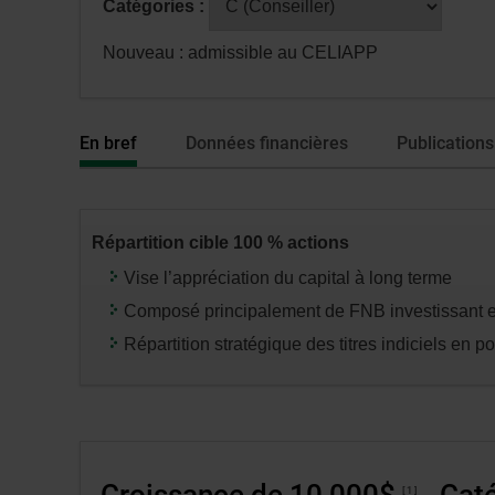
Catégories :
fenêtre
avoir
de
sélectionné
Nouveau : admissible au CELIAPP
dialogue
une
veuillez
série
n’utiliser
ou
En bref
Données financières
Publications
que
catégorie,
la
appuyez
touche
sur
Tabulatio
la
Répartition cible 100 % actions
touche
Vise l’appréciation du capital à long terme
«
Composé principalement de FNB investissant en 
entrée
»
Répartition stratégique des titres indiciels en po
pour
modifier
les
données
des
Croissance de 10 000$
- Caté
1