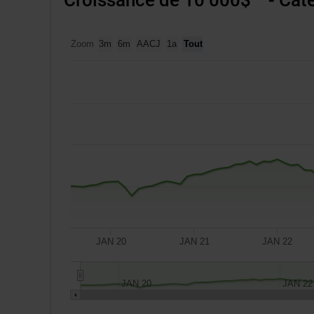
tableaux
concernés.
Zoom
3m
6m
AACJ
1a
Tout
JAN 20
JAN 21
JAN 22
JAN 20
JAN 22