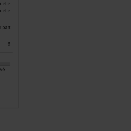
uelle
nuelle
r part
6
evé