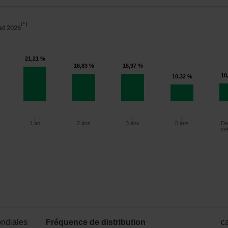
*
let 2026
21,21 %
16,83 %
16,97 %
10
10,32 %
1 an
2 ans
3 ans
5 ans
De
cr
Depuis
1 an
2 ans
3 ans
5 ans
création
ondiales
Fréquence de distribution
ca