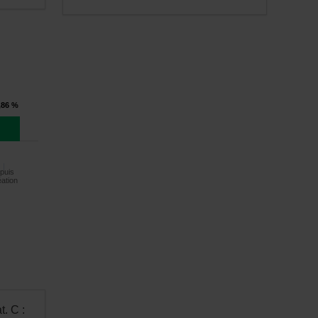
,86 %
puis
éation
t. C :