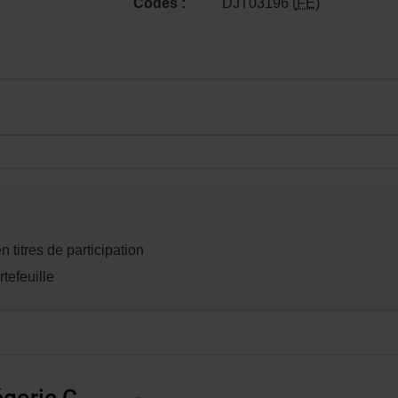
Codes :
DJT03196 (
FE
)
n.
titres de participation
rtefeuille
gorie C -