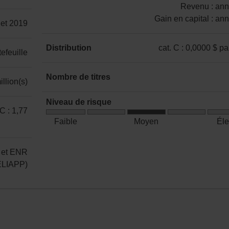
21,21 %
16,83 %
16,97 %
10,32 %
10,86 %
Revenu : ann
Gain en capital : an
llet 2019
catégorie
C
Distribution
cat. C : 0,0000 $ pa
efeuille
:
catégorie
Revenu
C
Nombre de titres
llion(s)
:
:
6
annuelle
0,0000 $
Niveau de risque
Gain
 C : 1,77
par
Risque
en
Faible
Moyen
Él
part
moyen
capital
:
 et ENR
annuelle
CELIAPP)