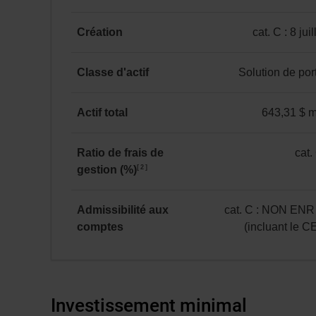
VLPP
-1,02 %
6,87 %
10,10 %
12,14 %
-
Actions
de
mondiales
20 709 $
Création
cat. C : 8 jui
Catégorie C
au
catégorie
au 31 juillet 2026
31 juillet 2026.
C
Classe d'actif
Solution de port
*
:
Solution
8 juillet 2019
de
Actif total
643,31 $ mi
portefeuille
643,31 $ million(s)
Ratio de frais de
cat.
2
gestion (%)
catégorie
C
:
Admissibilité aux
cat. C : NON ENR
1,77
comptes
(incluant le 
catégorie
C
:
NON
Investissement minimal