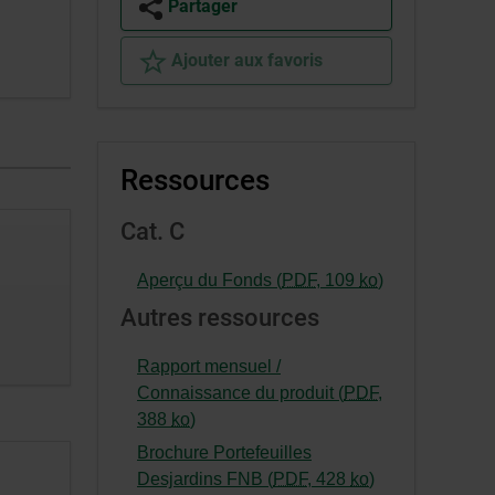
Partager
Ajouter aux favoris
Ressources
Cat. C
-
Aperçu du Fonds (
PDF
,
109
ko
)
Cet
Autres ressources
hyperlien
s’ouvrira
Rapport mensuel /
dans
Connaissance du produit (
PDF
,
une
-
388
ko
)
nouvelle
Cet
Brochure Portefeuilles
fenêtre.
hyperlien
-
Desjardins FNB (
PDF
,
428
ko
)