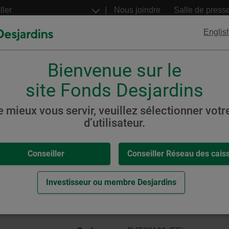
Aller
Nous joindre
Salle de press
au
contenu
Englis
principal
Bienvenue sur le
FNB
Billets structurés
Desjardins
Desjardins
site Fonds Desjardins
s
FNB
Actions mondiales
e mieux vous servir, veuillez sélectionner votre
d’utilisateur.
,
-
s FNB Actions mondiales (aup
Conseiller
Conseiller Réseau des cais
s)
eur.
Investisseur ou membre Desjardins