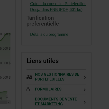
s’ouvrira
Cet
Guide du conseiller Portefeuilles
dans
hyperlien
-
Desjardins FNB (
PDF
,
601
ko
)
une
s’ouvrira
Cet
Tarification
nouvelle
dans
hyperlien
préférentielle
fenêtre.
une
s’ouvrira
nouvelle
dans
0 000 $
Détails du programme
fenêtre.
une
nouvelle
5 000 $
fenêtre.
Liens utiles
0 000 $
NOS GESTIONNAIRES DE
5 000 $
PORTEFEUILLES
FORMULAIRES
26
DOCUMENTS DE VENTE
ET MARKETING