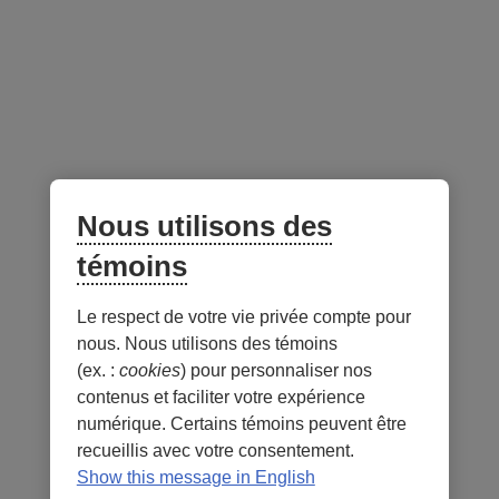
Sélection de titres incluant tous les types de
capitalisation
Possibilité d’investir dans des titres de marchés
frontières
Gestionnaires de portefeuille reconnus pour leur
expertise
Nous utilisons des
témoins
Gestionnaire du portefeuille -
au 31 juillet 2026
Le respect de votre vie privée compte pour
Lien
nous. Nous utilisons des témoins
externe
(ex. :
cookies
) pour personnaliser nos
au
contenus et faciliter votre expérience
site.
numérique. Certains témoins peuvent être
S’ouvre
recueillis avec votre consentement.
dans
Show this message in English