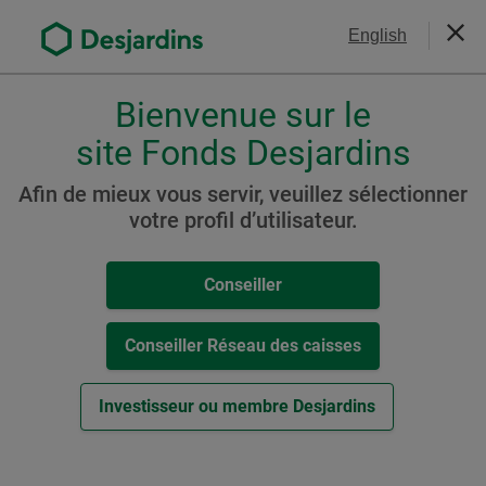
Aller
Nous joindre
English
au
Ferm
contenu
principal
Bienvenue sur le
Veuillez
choisir
site Fonds Desjardins
Fonds d'actions mondiales
votre
et internationales
profil
Afin de mieux vous servir, veuillez sélectionner
,
votre profil d’utilisateur.
Fonds Desjardins
conseiller,
Opportunités des marchés
conseiller-
Conseiller
caisse
émergents
ou
investisseur.
Conseiller Réseau des caisses
Pour
naviguer
Ressources
Investisseur ou membre Desjardins
dans
cette
Cat. C
fenêtre