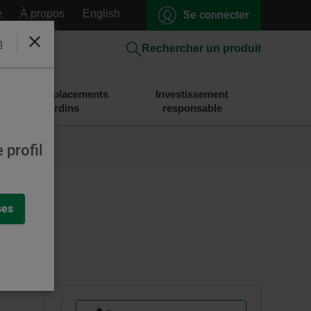
e
À propos
English
Se connecter
h
Fermer
Rechercher un produit
Épargne et placements
Investissement
Desjardins
responsable
 profil
ses