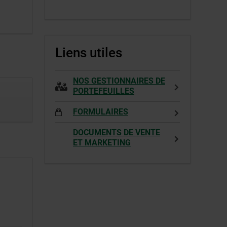
s’ouvrira
Cet
dans
hyperlien
une
s’ouvrira
nouvelle
dans
Liens utiles
fenêtre.
une
nouvelle
fenêtre.
NOS GESTIONNAIRES DE
PORTEFEUILLES
FORMULAIRES
DOCUMENTS DE VENTE
ET MARKETING