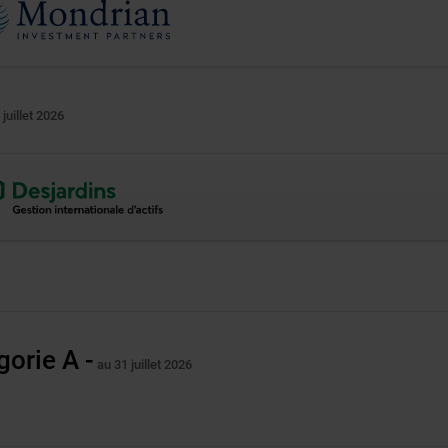
 juillet 2026
e
ne
vre
elle
gorie A -
au 31 juillet 2026
re.