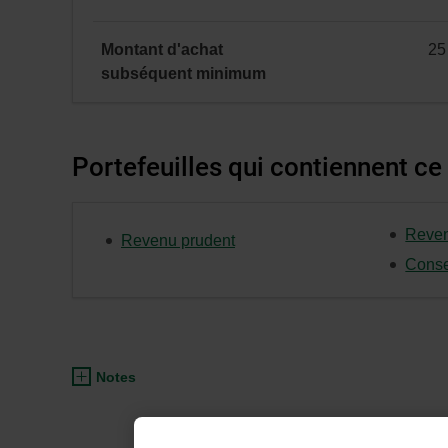
Montant d'achat
25
minimal
subséquent
minimum
Portefeuilles qui contiennent ce
Reven
Revenu prudent
Conse
Notes