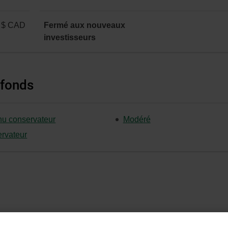
 $ CAD
Fermé aux nouveaux
investisseurs
 fonds
u conservateur
Modéré
rvateur