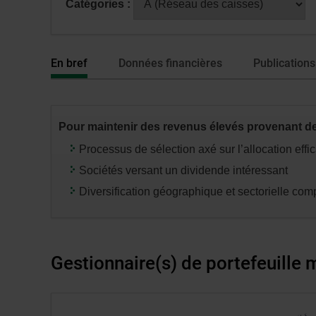
Catégories :
fenêtre
avoir
de
sélectionné
dialogue
une
En bref
Données financières
Publications
veuillez
série
n’utiliser
ou
que
catégorie,
la
appuyez
Pour maintenir des revenus élevés provenant d
touche
sur
Tabulatio
la
Processus de sélection axé sur l’allocation effic
touche
Sociétés versant un dividende intéressant
«
Diversification géographique et sectorielle com
entrée
»
pour
modifier
Gestionnaire(s) de portefeuille
les
données
des
Lien