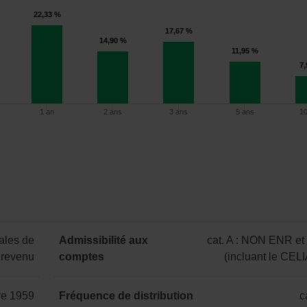
22,33 %
17,67 %
14,90 %
11,95 %
7
1 an
2 ans
3 ans
5 ans
1
1 an
2 ans
3 ans
5 ans
10 ans
ales de
Admissibilité aux
cat. A : NON ENR e
22,33 %
14,90 %
17,67 %
11,95 %
7,90 %
 revenu
comptes
(incluant le CEL
catégorie
A
re 1959
Fréquence de distribution
c