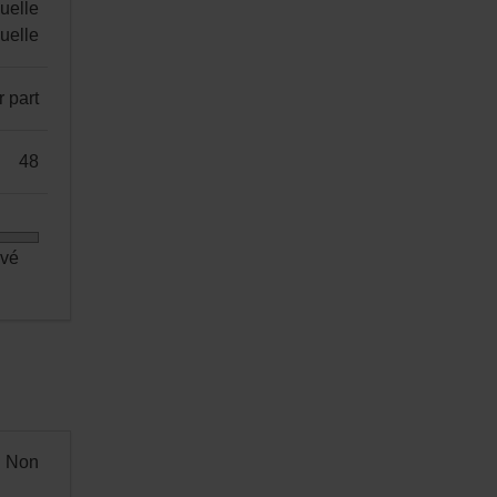
uelle
nuelle
r part
48
evé
Non