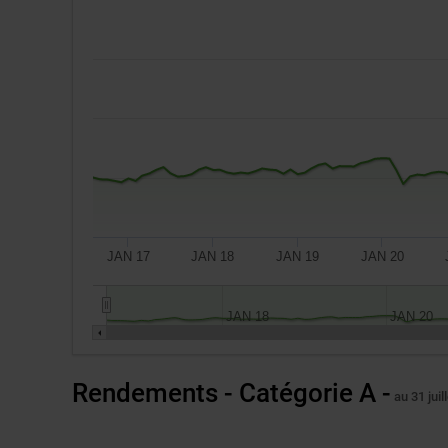
JAN 17
JAN 18
JAN 19
JAN 20
JAN 18
JAN 20
Un
Rendements - Catégorie A -
placement
au 31 juil
de
10