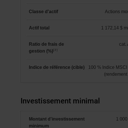
au 31 juillet 2026
31 juillet 2026.
de
catégorie
dividendes
*
A
Classe d'actif
Actions mo
et
:
Actions
revenu
12 novembre 1959
mondiales
Actif total
1 172,14 $ mi
1 172,14 $ million(s)
Ratio de frais de
cat.
2
gestion (%)
catégorie
A
:
Indice de référence (cible)
100 % Indice MSC
2,23
(rendement 
100 %
Indice
MSCI
Investissement minimal
Monde
(rendement
global)
Montant d'investissement
1 000
minimal
minimum