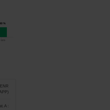
,90 %
0 ans
t ENR
IAPP)
at. A :