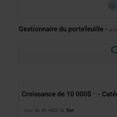
tableaux
externe
concernés.
au
site.
S’ouvre
Gestionnaire du portefeuille -
au 31
dans
une
nouvell
Lien
fenêtre.
exter
au
site.
S’ou
dans
une
nouv
Croissance de 10 000$
- Caté
1
fenêt
Zoom
3m
6m
AACJ
1a
Tout