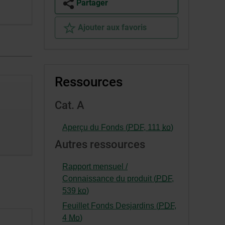
Partager
Ajouter aux favoris
Ressources
Cat. A
-
Aperçu du Fonds (
PDF
,
111
ko
)
Cet
Autres ressources
hyperlien
s’ouvrira
Rapport mensuel /
dans
Connaissance du produit (
PDF
,
une
-
539
ko
)
nouvelle
Cet
Feuillet Fonds Desjardins (
PDF
,
fenêtre.
hyperlien
-
4
Mo
)