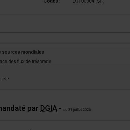
Codes :
DJT00004 (
SF
)
e sources mondiales
n.
ace des flux de trésorerie
plète
 mandaté par
DGIA
-
au 31 juillet 2026