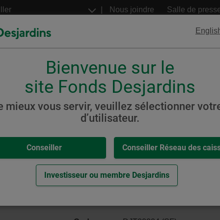
Aller
Nous joindre
Salle de press
au
contenu
Englis
principal
Bienvenue sur le
FNB
Billets structurés
Desjardins
Desjardins
site Fonds Desjardins
e mieux vous servir, veuillez sélectionner votre
d’utilisateur.
,
-
les et internationales
Conseiller
Conseiller Réseau des cais
al de dividendes
eur.
Investisseur ou membre Desjardins