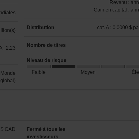
:
Revenu : ann
NON
Gain en capital : an
ndiales
ENR
catégorie
et
A
Distribution
cat. A : 0,0000 $ pa
llion(s)
ENR
:
catégorie
(incluant
Revenu
A
Nombre de titres
le
 A : 2,23
:
:
CELIAPP)
48
annuelle
0,0000 $
Niveau de risque
Gain
par
Risque
en
Faible
Moyen
Él
I Monde
part
faible
capital
global)
à
:
moyen
annuelle
 $ CAD
Fermé à tous les
investisseurs