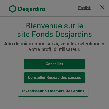
Aller
Nous joindre
English
au
Ferm
contenu
principal
Bienvenue sur le
Veuillez
choisir
site Fonds Desjardins
Fonds de revenu
votre
Fonds Desjardins Marché
profil
Afin de mieux vous servir, veuillez sélectionner
,
votre profil d’utilisateur.
monétaire
conseiller,
conseiller-
Conseiller
caisse
ou
Ressources
investisseur.
Conseiller Réseau des caisses
Pour
Cat. A
naviguer
Investisseur ou membre Desjardins
dans
-
Aperçu du Fonds (
PDF
,
107
ko
)
cette
Cet
Autres ressources
fenêtre
hyperlien