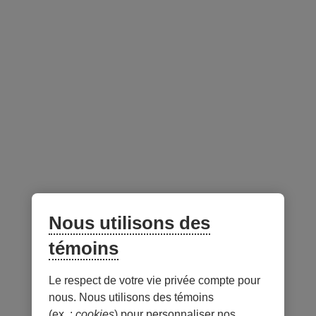
Montant
1 000 $ CAD
d'investissement
minimal
minimum
Montant d'achat
25 $ CAD
minimal
subséquent
minimum
Fermé à tous les
Non
investisseurs
Fermé aux nouveaux
Non
investisseurs
Nous utilisons des
témoins
Le respect de votre vie privée compte pour
Notes
nous. Nous utilisons des témoins
(ex. :
cookies
) pour personnaliser nos