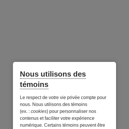
Vise à générer de l'alpha grâce à la stratégie
unique d'actions à positions longues et courtes
jumelées de DGIA
Conçu pour les investisseurs à la recherche de
rendements positifs stables et d'une faible volatilité
dans toutes les conditions du marché
Conçu pour offrir un rendement décorrélé de toute
classe d'actif
Nous utilisons des
témoins
Gestionnaire du portefeuille -
au 31 juillet 2026
Le respect de votre vie privée compte pour
Lien
nous. Nous utilisons des témoins
externe
(ex. :
cookies
) pour personnaliser nos
au
contenus et faciliter votre expérience
site.
numérique. Certains témoins peuvent être