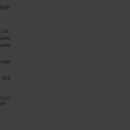
N ENR
. L6 :
uelle
nuelle
r part
625
evé