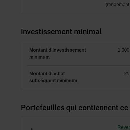
(rendement 
40 %
60 %
Indice
Indice
obligataire
MSCI
Investissement minimal
Bloomberg
Monde
Global
(rendement
Aggregate
global)
Montant d'investissement
1 000
Corporate
minimal
minimum
(couvert
CAD);
Montant d'achat
25
minimal
subséquent
minimum
Portefeuilles qui contiennent ce
Reven