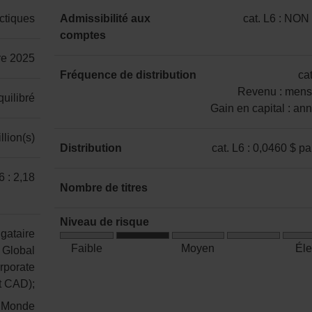
actiques
Admissibilité aux
cat. L6 : NO
comptes
catégorie
L6
re 2025
:
Fréquence de distribution
cat
NON
Revenu : mens
quilibré
ENR
Gain en capital : an
catégorie
llion(s)
L6
Distribution
cat. L6 : 0,0460 $ pa
:
catégorie
6 : 2,18
Revenu
L6
Nombre de titres
:
:
625
mensuelle
0,0460 $
Niveau de risque
Gain
igataire
par
Risque
en
Faible
Moyen
Él
 Global
part
faible
capital
rporate
à
:
t CAD);
moyen
annuelle
I Monde