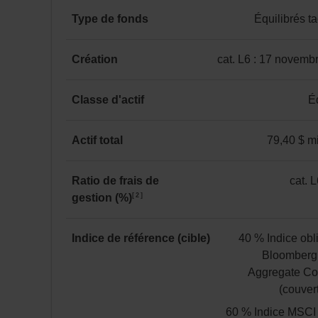
Type de fonds
Équilibrés t
Équilibrés
tactiques
Création
cat. L6 : 17 novemb
catégorie
L6
Classe d'actif
É
:
Équilibré
17 novembre 2025
Actif total
79,40 $ mi
79,40 $ million(s)
Ratio de frais de
cat. L
2
gestion (%)
catégorie
L6
:
Indice de référence (cible)
40 % Indice obl
2,18
Bloomberg
Aggregate Co
(couver
60 % Indice MSC