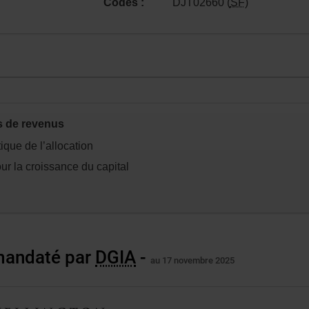
Codes :
DJT02660 (
SF
)
s de revenus
n.
que de l’allocation
ur la croissance du capital
 mandaté par
DGIA
-
au 17 novembre 2025