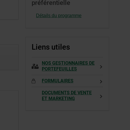
préférentielle
une
s’ouvrira
nouvelle
dans
Détails du programme
fenêtre.
une
nouvelle
fenêtre.
Liens utiles
NOS GESTIONNAIRES DE
PORTEFEUILLES
FORMULAIRES
DOCUMENTS DE VENTE
ET MARKETING