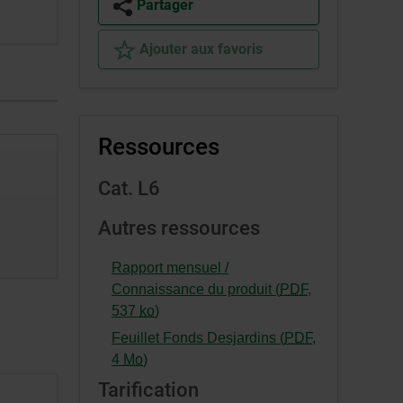
Partager
Ajouter aux favoris
Ressources
Cat. L6
Autres ressources
Rapport mensuel /
Connaissance du produit (
PDF
,
-
537
ko
)
Cet
Feuillet Fonds Desjardins (
PDF
,
hyperlien
-
4
Mo
)
s’ouvrira
Cet
Tarification
dans
hyperlien