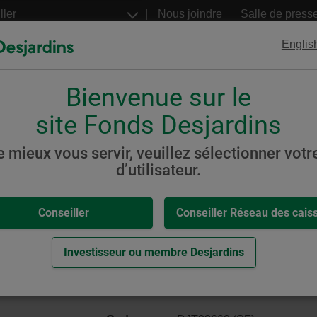
Aller
Nous joindre
Salle de press
au
contenu
Englis
principal
Bienvenue sur le
FNB
Billets structurés
Desjardins
Desjardins
site Fonds Desjardins
venu stratégique
e mieux vous servir, veuillez sélectionner votre
d’utilisateur.
,
-
Conseiller
Conseiller Réseau des cais
ibré mondial de revenu strat
eur.
Investisseur ou membre Desjardins