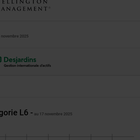
7 novembre 2025
e
ne
vre
elle
gorie L6 -
au 17 novembre 2025
re.