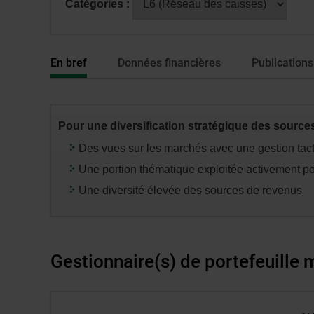
Catégories :
fenêtre
avoir
de
sélectionné
dialogue
une
En bref
Données financières
Publications
veuillez
série
n’utiliser
ou
que
catégorie,
la
appuyez
Pour une diversification stratégique des source
touche
sur
Tabulatio
la
Des vues sur les marchés avec une gestion tacti
touche
Une portion thématique exploitée activement po
«
Une diversité élevée des sources de revenus
entrée
»
pour
modifier
Gestionnaire(s) de portefeuille
les
données
des
Lien