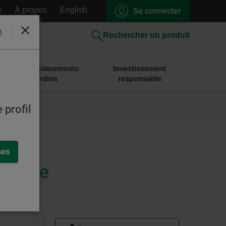
e
À propos
English
Se connecter
h
Fermer
Rechercher un produit
Épargne et placements
Investissement
Desjardins
responsable
 profil
ses
égique