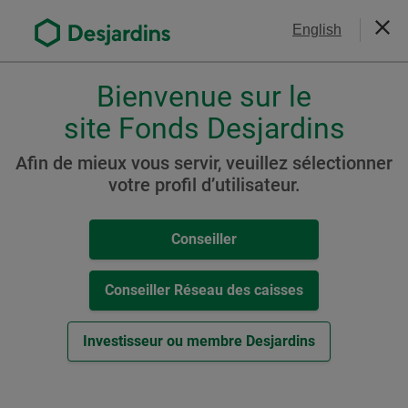
Aller
Nous joindre
English
au
Ferm
contenu
principal
Bienvenue sur le
Veuillez
choisir
site Fonds Desjardins
Fonds équilibrés
votre
Fonds Desjardins Équilibré
profil
Afin de mieux vous servir, veuillez sélectionner
,
votre profil d’utilisateur.
mondial croissance
conseiller,
conseiller-
Conseiller
caisse
ou
Ressources
investisseur.
Conseiller Réseau des caisses
Pour
Cat. A
naviguer
Investisseur ou membre Desjardins
dans
-
Aperçu du Fonds (
PDF
,
111
ko
)
cette
Cet
Autres ressources
fenêtre
hyperlien