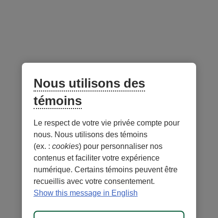
Portefeuilles qui contiennent ce fonds
Équilibré
Croissance
Audacieux
Nous utilisons des
témoins
Le respect de votre vie privée compte pour
Notes
nous. Nous utilisons des témoins
(ex. :
cookies
) pour personnaliser nos
contenus et faciliter votre expérience
numérique. Certains témoins peuvent être
recueillis avec votre consentement.
- Lien
- Lien
Sécurité
Conditions d'utilisation et notes légales
Show this message in English
externe
externe
- Lien
Confidentialité
Personnaliser les témoins
au
au
externe
MD
DESJARDINS
, les marques de commerce comprenant le mot