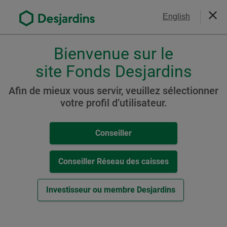
Aller
Nous joindre
English
au
Ferm
contenu
principal
Bienvenue sur le
Veuillez
choisir
site Fonds Desjardins
Fonds équilibrés
votre
Fonds Desjardins Équilibré
profil
Afin de mieux vous servir, veuillez sélectionner
,
votre profil d’utilisateur.
de dividendes (auparavant
conseiller,
Fonds Desjardins Revenu de
conseiller-
Conseiller
caisse
dividendes)
ou
investisseur.
Conseiller Réseau des caisses
Pour
naviguer
Ressources
Investisseur ou membre Desjardins
dans
cette
Cat. L
fenêtre