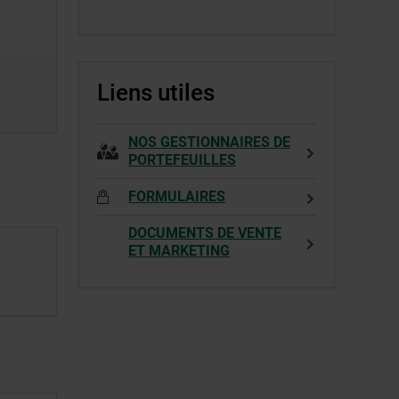
s’ouvrira
Cet
dans
hyperlien
une
s’ouvrira
nouvelle
dans
Liens utiles
fenêtre.
une
nouvelle
fenêtre.
NOS GESTIONNAIRES DE
PORTEFEUILLES
FORMULAIRES
DOCUMENTS DE VENTE
ET MARKETING