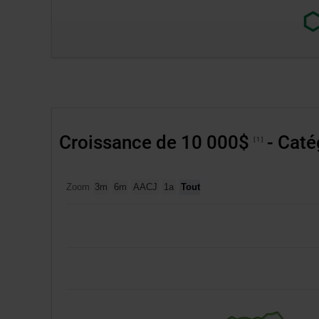
nouvell
Lien
fenêtre.
exter
au
site.
S’ou
dans
une
nouv
Croissance de 10 000$
- Caté
1
fenêt
Zoom
3m
6m
AACJ
1a
Tout