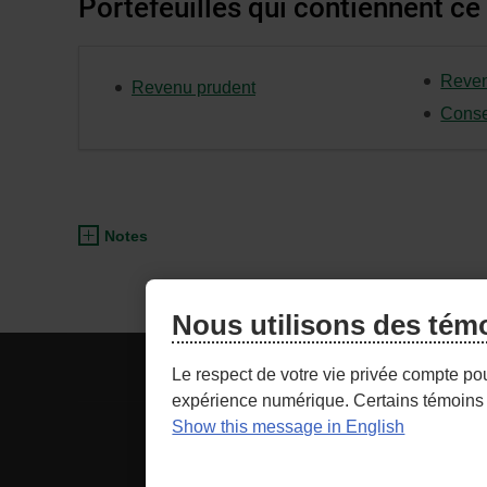
Portefeuilles qui contiennent ce
Reven
Revenu prudent
Conse
Notes
Nous utilisons des tém
ACCÈS CONSEILLER
NOU
Le respect de votre vie privée compte po
expérience numérique. Certains témoins 
Show this message in English
- Lien
Sécurité
Cond
externe
au