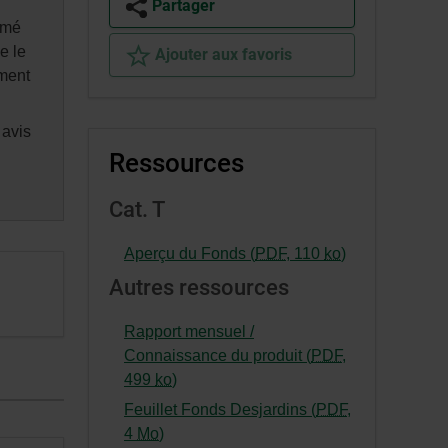
Partager
rmé
e le
Ajouter aux favoris
ement
 avis
Ressources
Cat. T
-
Aperçu du Fonds (
PDF
,
110
ko
)
Cet
Autres ressources
hyperlien
s’ouvrira
Rapport mensuel /
dans
Connaissance du produit (
PDF
,
une
-
499
ko
)
nouvelle
Cet
Feuillet Fonds Desjardins (
PDF
,
fenêtre.
hyperlien
-
4
Mo
)