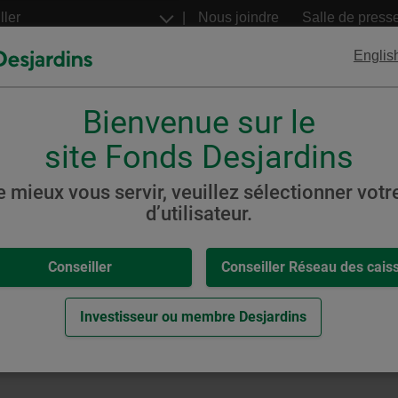
Aller
Nous joindre
Salle de press
au
contenu
Englis
principal
Bienvenue sur le
FNB
Billets structurés
Desjardins
Desjardins
site Fonds Desjardins
es
e mieux vous servir, veuillez sélectionner votre
d’utilisateur.
,
-
iennes
Conseiller
Conseiller Réseau des cais
sance de dividendes
eur.
Investisseur ou membre Desjardins