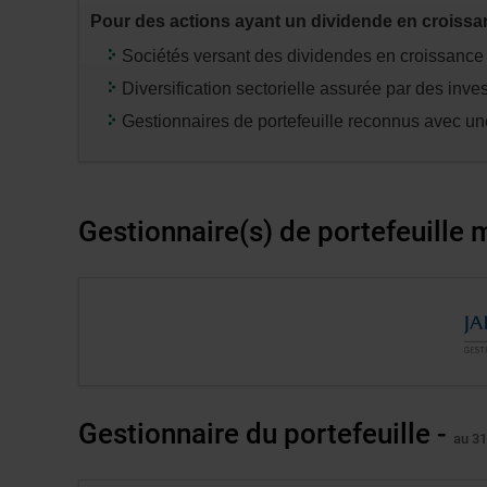
appuyez
Pour des actions ayant un dividende en croiss
sur
la
Sociétés versant des dividendes en croissance
touche
Diversification sectorielle assurée par des inve
«
Gestionnaires de portefeuille reconnus avec une
entrée
»
pour
modifier
Gestionnaire(s) de portefeuille
les
données
des
Lien
tableaux
externe
concernés.
au
site.
S’ouvre
Gestionnaire du portefeuille -
au 31
dans
une