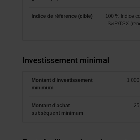
catégorie
T
:
Indice de référence (cible)
100 % Indice 
2,09
S&P/TSX (ren
100 %
Indice
composé
Investissement minimal
S&P/TSX
(rendement
global)
Montant d'investissement
1 000
minimal
minimum
Montant d'achat
25
minimal
subséquent
minimum