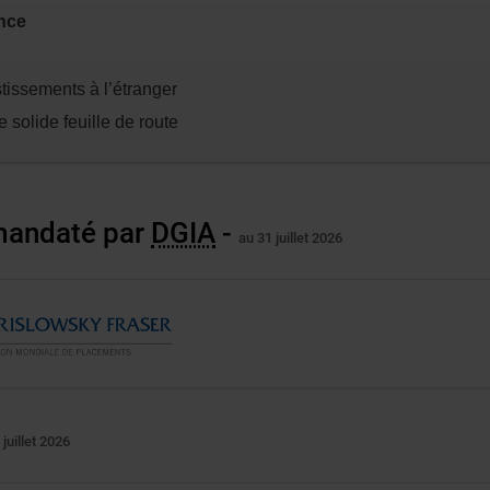
ance
stissements à l’étranger
 solide feuille de route
 mandaté par
DGIA
-
au 31 juillet 2026
 juillet 2026