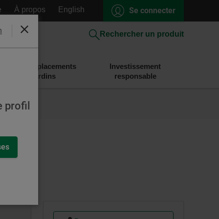
e
À propos
English
Se connecter
h
Fermer
Rechercher un produit
Épargne et placements
Investissement
Desjardins
responsable
 profil
ses