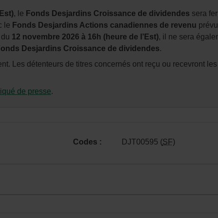
Est)
, le
Fonds Desjardins Croissance de dividendes
sera fe
c le
Fonds Desjardins Actions canadiennes de revenu
prévu
r du
12 novembre 2026 à 16h (heure de l’Est)
, il ne sera égal
onds Desjardins Croissance de dividendes
.
ent. Les détenteurs de titres concernés ont reçu ou recevront les
qué de presse
.
n.
Codes :
DJT00595 (
SF
)