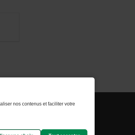
- LIEN
LTHLINK INVESTISSEUR
liser nos contenus et faciliter votre
E
EXTERNE
AU
aliser les témoins
SITE.
t
CET