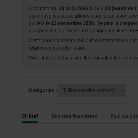
fenêtre
À compter du
24 août 2026 à 16 h 00 (heure de l’
de
aux nouvelles souscriptions jusqu’à sa fusion ave
dialogue
ou vers le
13 novembre 2026
. De plus, à compte
veuillez
plus possible d’acheter ou transiger des titres du
F
n’utiliser
Cette annonce est fournie à titre informatif seulem
que
relativement à cette fusion.
la
touche
Pour plus de détails, veuillez consulter le
communi
Tabulatio
Après
Catégories :
avoir
sélectionné
une
En bref
Données financières
Publications
série
ou
catégorie,