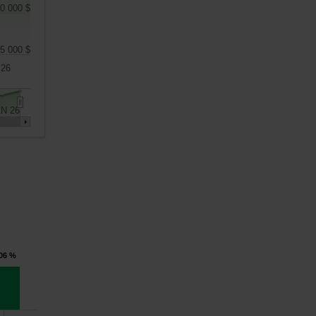
0 000 $
5 000 $
 26
N 26
,06 %