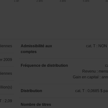
1 an
2 ans
3 ans
5 ans
1
1 an
2 ans
3 ans
5 ans
10 ans
diennes
Admissibilité aux
cat. T : NO
10,29 %
12,68 %
12,81 %
8,40 %
8,06 %
comptes
catégorie
T
ier 2009
:
Fréquence de distribution
ca
NON
Revenu : mens
diennes
ENR
Gain en capital : an
catégorie
llion(s)
T
Distribution
cat. T : 0,0685 $ pa
:
catégorie
T : 2,09
Revenu
T
Nombre de titres
: