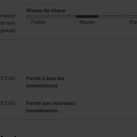
:
45
mensuelle
0,0685 $
Niveau de risque
Gain
composé
par
Risque
en
Faible
Moyen
Él
dement
part
moyen
capital
global)
:
annuelle
 $ CAD
Fermé à tous les
investisseurs
 $ CAD
Fermé aux nouveaux
investisseurs