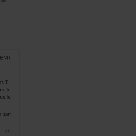
0 ans
N ENR
t. T :
uelle
nuelle
r part
45