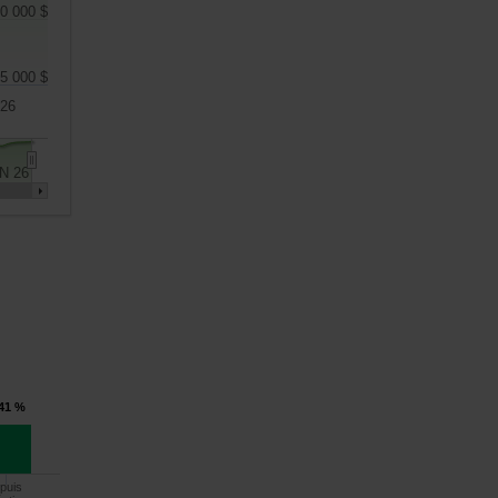
0 000 $
5 000 $
26
N 26
,41 %
puis