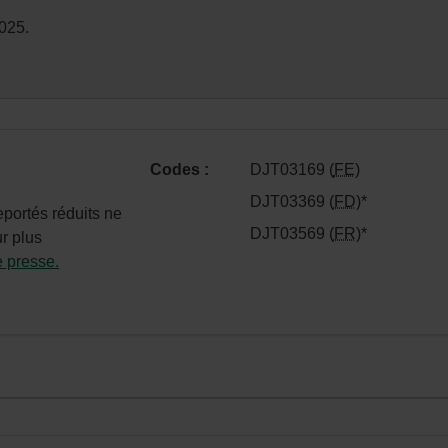
025.
Codes :
DJT03169 (
FE
)
DJT03369 (
FD
)
*
n.
eportés réduits ne
DJT03569 (
FR
)
*
r plus
 presse.