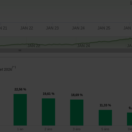
1
N 21
JAN 22
JAN 23
JAN 24
JAN 25
JAN 
JAN 22
JAN 24
JA
*
let 2026
22,56 %
19,61 %
18,69 %
11,33 %
9
1 an
2 ans
3 ans
5 ans
De