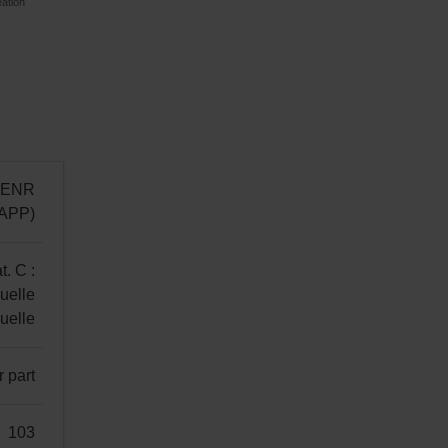
éation
t ENR
IAPP)
t. C :
uelle
nuelle
r part
103