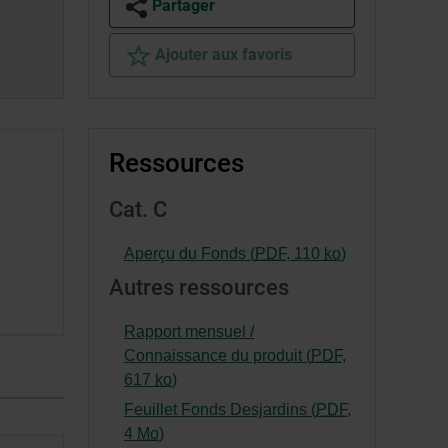
Partager
Ajouter aux favoris
Ressources
Cat. C
-
Aperçu du Fonds (
PDF
,
110
ko
)
Cet
Autres ressources
hyperlien
s’ouvrira
Rapport mensuel /
dans
Connaissance du produit (
PDF
,
une
-
617
ko
)
nouvelle
Cet
Feuillet Fonds Desjardins (
PDF
,
fenêtre.
hyperlien
-
4
Mo
)