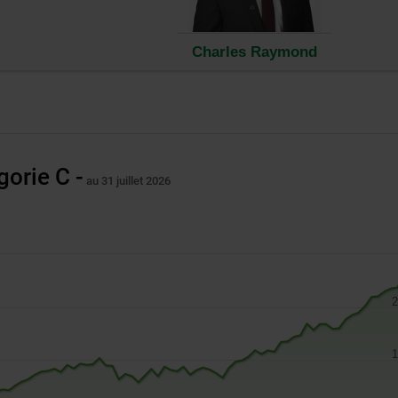
re.
Charles Raymond
gorie C -
au 31 juillet 2026
2
1