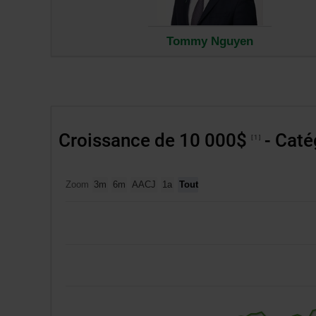
fenêt
Tommy Nguyen
Croissance de 10 000$
- Caté
1
Zoom
3m
6m
AACJ
1a
Tout