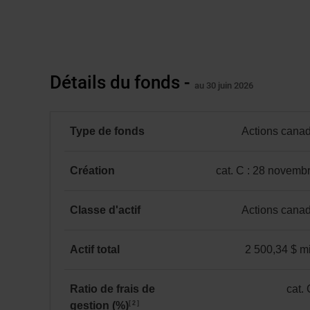
la
date
de
création
du
Détails du fonds -
Année
fonds,
au 30 juin 2026
Rendements
1 mois
3 mois
6 mois
à ce
aurait
jour
en
une
%
Type de fonds
Actions cana
valeur
VLPP
0,99 %
3,71 %
9,21 %
9,69 %
-
de
Actions
23 861 $
canadiennes
Création
cat. C : 28 novemb
Catégorie C
au
catégorie
au 31 juillet 2026
31 juillet 2026.
C
Classe d'actif
Actions cana
*
:
Actions
28 novembre 2016
canadiennes
Actif total
2 500,34 $ mi
2 500,34 $ million(s)
Ratio de frais de
cat. 
2
gestion (%)