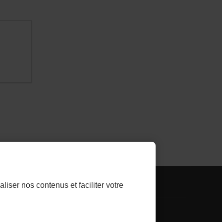
- LIEN
LTHLINK INVESTISSEUR
liser nos contenus et faciliter votre
E
EXTERNE
AU
aliser les témoins
SITE.