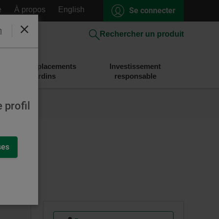
e
À propos
English
Se connecter
h
Fermer
Rechercher un produit
Épargne et placements
Investissement
Desjardins
responsable
 profil
ses