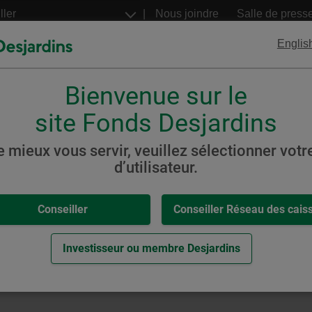
Aller
Nous joindre
Salle de press
au
contenu
Englis
principal
Bienvenue sur le
FNB
Billets structurés
Desjardins
Desjardins
site Fonds Desjardins
e mieux vous servir, veuillez sélectionner votre
d’utilisateur.
,
-
iennes
Conseiller
Conseiller Réseau des cais
ons canadiennes
eur.
Investisseur ou membre Desjardins