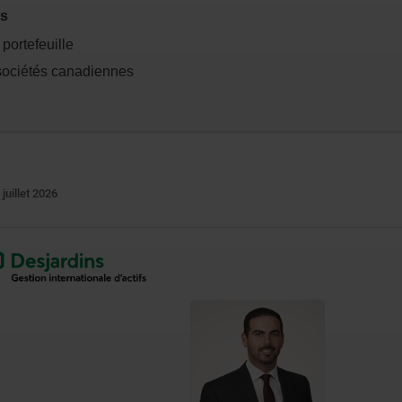
es
ortefeuille
sociétés canadiennes
 juillet 2026
ne
vre
elle