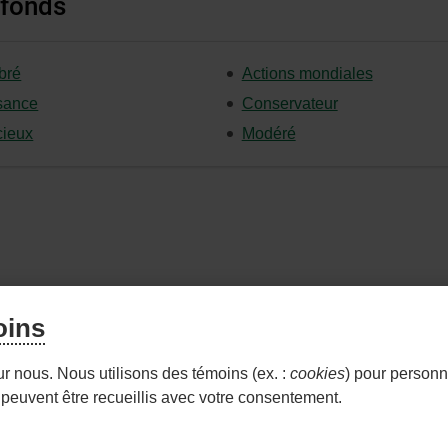
 fonds
bré
Actions mondiales
sance
Conservateur
ieux
Modéré
oins
- LIEN
S JOINDRE
WEALTHLINK CONSEILLER
WEA
ur nous. Nous utilisons des témoins (ex. :
cookies
) pour personna
EXTERN
peuvent être recueillis avec votre consentement.
AU
- Lien
- Lien
itions d'utilisation et notes légales
Confidentialité
Personn
SITE.