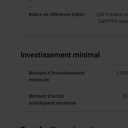
catégorie
C
:
Indice de référence (cible)
100 % Indice 
1,80
S&P/TSX (ren
100 %
Indice
composé
Investissement minimal
S&P/TSX
(rendement
global)
Montant d'investissement
1 000
minimal
minimum
Montant d'achat
25
minimal
subséquent
minimum