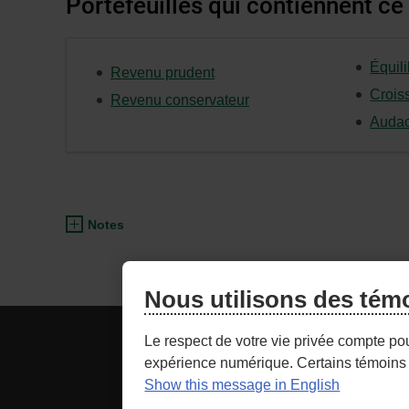
Portefeuilles qui contiennent ce
Équili
Revenu prudent
Crois
Revenu conservateur
Audac
Notes
Nous utilisons des tém
ACCÈS CONSEILLER
NOU
Le respect de votre vie privée compte po
expérience numérique. Certains témoins 
Show this message in English
- Lien
Sécurité
Cond