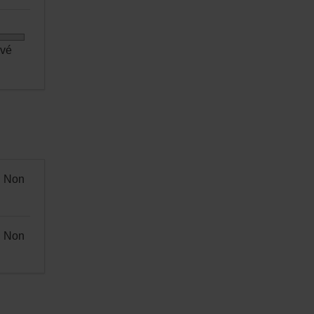
evé
Non
Non