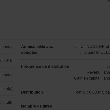
cr
Depuis
1 an
2 ans
3 ans
5 ans
création
diennes
Admissibilité aux
cat. C : NON ENR e
22,56 %
19,61 %
18,69 %
11,33 %
9,41 %
comptes
(incluant le CEL
catégorie
re 2016
C
Fréquence de distribution
ca
:
Revenu : ann
diennes
NON
Gain en capital : an
ENR
catégorie
llion(s)
et
C
Distribution
cat. C : 0,0000 $ pa
ENR
:
catégorie
(incluant
C : 1,80
Revenu
C
Nombre de titres
le
: