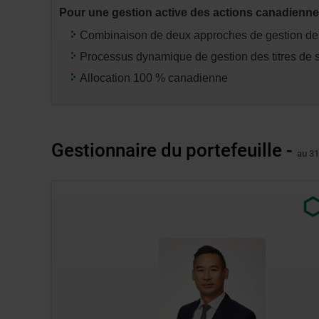
entrée
Pour une gestion active des actions canadienn
»
pour
Combinaison de deux approches de gestion de p
modifier
Processus dynamique de gestion des titres de 
les
Allocation 100 % canadienne
données
des
tableaux
concernés.
Gestionnaire du portefeuille -
au 31
Lien
exter
au
site.
S’ou
dans
une
nouv