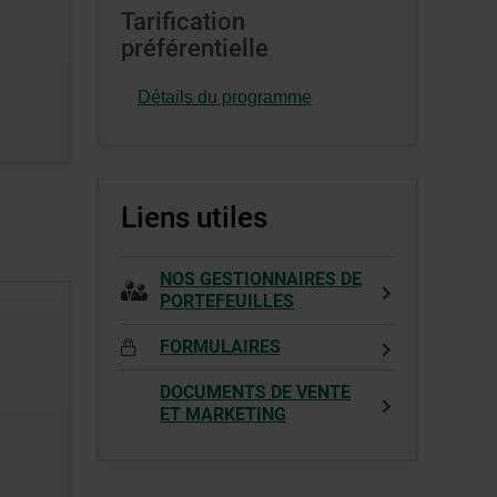
s’ouvrira
Cet
Tarification
dans
hyperlien
préférentielle
une
s’ouvrira
nouvelle
dans
Détails du programme
fenêtre.
une
nouvelle
fenêtre.
Liens utiles
NOS GESTIONNAIRES DE
PORTEFEUILLES
FORMULAIRES
DOCUMENTS DE VENTE
ET MARKETING