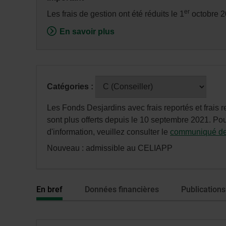
fenêtre
er
Les frais de gestion ont été réduits le 1
octobre 2
de
En savoir plus
dialogue
veuillez
n’utiliser
que
Après
la
Catégories :
avoir
touche
sélectionné
Tabulatio
Les Fonds Desjardins avec frais reportés et frais r
une
sont plus offerts depuis le 10 septembre 2021. Pou
série
d'information, veuillez consulter le
communiqué de
ou
Nouveau : admissible au CELIAPP
catégorie,
appuyez
sur
En bref
Données financières
Publications
la
touche
«