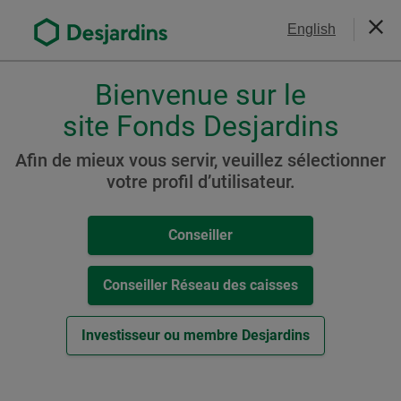
Aller
Nous joindre
English
au
Ferm
contenu
principal
Bienvenue sur le
Veuillez
choisir
site Fonds Desjardins
Fonds d’actions
votre
canadiennes
profil
Afin de mieux vous servir, veuillez sélectionner
,
votre profil d’utilisateur.
Fonds Desjardins Actions
conseiller,
canadiennes de revenu
conseiller-
Conseiller
caisse
ou
investisseur.
Conseiller Réseau des caisses
Ressources
Pour
naviguer
Investisseur ou membre Desjardins
Cat. C
dans
cette
-
Aperçu du Fonds (
PDF
,
110
ko
)
fenêtre
Cet