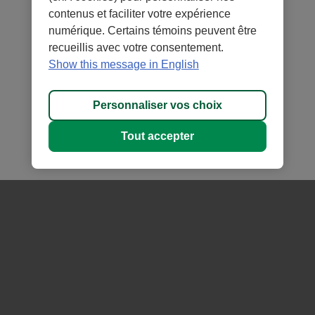
au
contenus et faciliter votre expérience
site.
numérique. Certains témoins peuvent être
S’ouvre
recueillis avec votre consentement.
dans
Show this message in English
une
nouvelle
Personnaliser vos choix
fenêtre.
Tout accepter
Tommy Nguyen
Christopher Mann