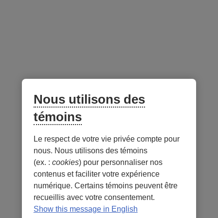
concernés.
Pour profiter du meilleur de ce que le marché
canadien offre
Une sélection de titres canadiens à forte conviction
Une approche ascendante bien appuyée
Un gestionnaire d'actions canadiennes de renom
Nous utilisons des
témoins
Gestionnaire du portefeuille -
au 31 juillet 2026
Le respect de votre vie privée compte pour
Lien
nous. Nous utilisons des témoins
externe
(ex. :
cookies
) pour personnaliser nos
au
contenus et faciliter votre expérience
site.
numérique. Certains témoins peuvent être
S’ouvre
recueillis avec votre consentement.
dans
Show this message in English