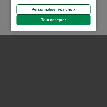
une
nouvelle
Personnaliser vos choix
fenêtre.
Tout accepter
Tommy Nguyen
Frédéric Dupont