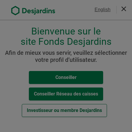
Aller
Nous joindre
English
au
Ferm
contenu
principal
Bienvenue sur le
Veuillez
choisir
site Fonds Desjardins
Fonds d’actions
votre
canadiennes
profil
Afin de mieux vous servir, veuillez sélectionner
,
votre profil d’utilisateur.
Fonds Desjardins Actions
conseiller,
canadiennes ciblées
conseiller-
Conseiller
caisse
ou
investisseur.
Conseiller Réseau des caisses
Ressources
Pour
naviguer
Investisseur ou membre Desjardins
Cat. A
dans
cette
-
Aperçu du Fonds (
PDF
,
110
ko
)
fenêtre
Cet