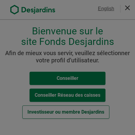
Aller
Nous joindre
English
au
Ferm
contenu
principal
Bienvenue sur le
Veuillez
choisir
site Fonds Desjardins
votre
FNB - Prix et rendements
profil
Afin de mieux vous servir, veuillez sélectionner
,
votre profil d’utilisateur.
conseiller,
Filtrez votre recherche
conseiller-
Conseiller
caisse
Outils conseiller
ou
investisseur.
Conseiller Réseau des caisses
Tout réinitialiser
Pour
naviguer
Investisseur ou membre Desjardins
dans
cette
Télécharger le fichier CSV
fenêtre