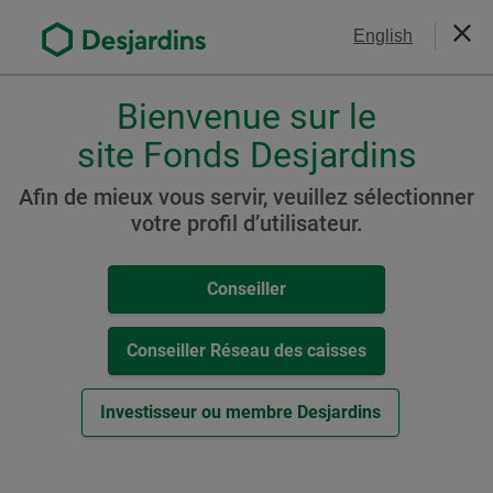
Aller
Nous joindre
English
au
Ferm
contenu
principal
Bienvenue sur le
Veuillez
choisir
site Fonds Desjardins
Actions mondiales et
votre
internationales
profil
Afin de mieux vous servir, veuillez sélectionner
,
votre profil d’utilisateur.
Fonds Desjardins
conseiller,
SociéTerre Technologies
conseiller-
Conseiller
caisse
propres
ou
investisseur.
Conseiller Réseau des caisses
Pour
naviguer
Ressources
Investisseur ou membre Desjardins
dans
cette
Cat. A
fenêtre