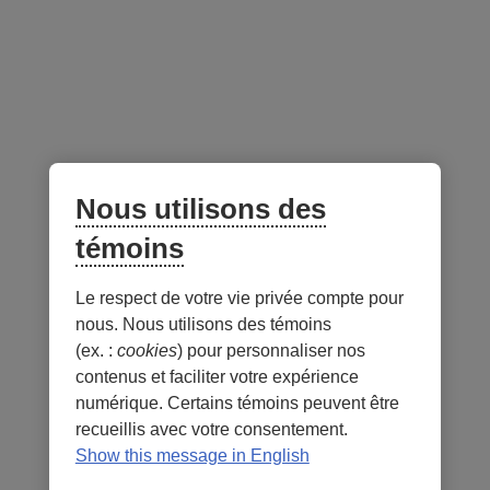
Conservateur
Équilibré
Croissance
Audacieux
Actions mondiales
Modéré
Nous utilisons des
témoins
Le respect de votre vie privée compte pour
Notes
nous. Nous utilisons des témoins
(ex. :
cookies
) pour personnaliser nos
contenus et faciliter votre expérience
numérique. Certains témoins peuvent être
recueillis avec votre consentement.
- Lien
- Lien
Sécurité
Conditions d'utilisation et notes légales
Show this message in English
externe
externe
- Lien
Confidentialité
Personnaliser les témoins
au
au